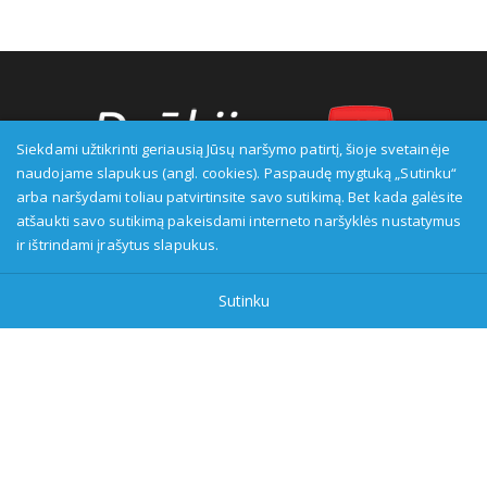
Siekdami užtikrinti geriausią Jūsų naršymo patirtį, šioje svetainėje
naudojame slapukus (angl. cookies). Paspaudę mygtuką „Sutinku“
arba naršydami toliau patvirtinsite savo sutikimą. Bet kada galėsite
Transliuotojas: VšĮ Alytaus regioninė televizija, įmonės kodas:
atšaukti savo sutikimą pakeisdami interneto naršyklės nustatymus
149916583, adresas: Kranto g. 33, LT-62147 Alytus, priežiūros
ir ištrindami įrašytus slapukus.
institucija - Visuomenės informavimo etikos asociacija:
www.etikoskomisija.lt. Informacija apie galimus pažeidimus gali
Sutinku
būti teikiama Lietuvos radijo ir televizijos komisijai (www.rtk.lt)
arba Visuomenės informavimo etikos komisijai
(www.etikoskomisija.lt)
Tel/faks: 0 687 05056
Reklama:
0 687 05056
info@dzukijostv.lt