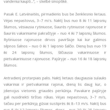
vandeniui kaupti...“, – skelbė sinoptikė.
Pasak E. Latvėnaitės, pirmadienis bus be ženklesnio lietaus.
Vėjas nepastovus, 3–7 m/s. Naktį bus nuo 8 iki 11 laipsnių
šilumos, vėsiausia rytiniuose, šiaurės rytiniuose rajonuose ir
šiaurės vakariniame pakraštyje – nuo 4 iki 7 laipsnių šilumos.
Rytiniuose rajonuose dirvos paviršiuje kai kur galimos
silpnos šalnos – nuo 0 iki 1 laipsnio šalčio. Dieną bus nuo 19
iki 24 laipsnių šilumos, šilčiausia vakariniuose ir
pietvakariniuose rajonuose. Pajūryje – nuo 16 iki 18 laipsnių
šilumos.
Antradienį protarpiais palis. Naktį lietaus daugiausia sulauks
vakariniai ir pietvakariniai rajonai, dieną lis daug kur, o
įdienojus vietomis griaudės perkūnija. Pavakare pajūryje
gali nusidriekti tirštas rūkas. Vėjas nepastovus, 3–7 m/s,
tačiau per perkūniją gūsiai sustiprės iki 8–13 m/s. Naktį bus
nuo 8 iki 12 laipsnių šilumos, dieną – nuo 20 iki 25 laipsnių