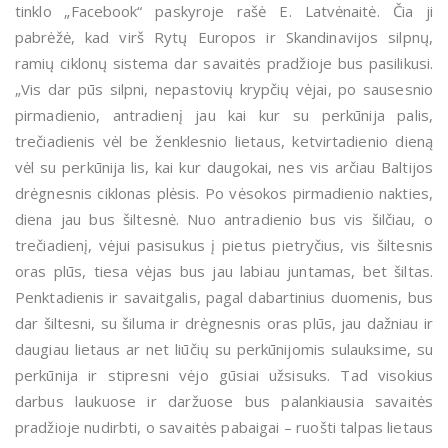
tinklo „Facebook“ paskyroje rašė E. Latvėnaitė. Čia ji
pabrėžė, kad virš Rytų Europos ir Skandinavijos silpnų,
ramių ciklonų sistema dar savaitės pradžioje bus pasilikusi.
„Vis dar pūs silpni, nepastovių krypčių vėjai, po sausesnio
pirmadienio, antradienį jau kai kur su perkūnija palis,
trečiadienis vėl be ženklesnio lietaus, ketvirtadienio dieną
vėl su perkūnija lis, kai kur daugokai, nes vis arčiau Baltijos
drėgnesnis ciklonas plėsis. Po vėsokos pirmadienio nakties,
diena jau bus šiltesnė. Nuo antradienio bus vis šilčiau, o
trečiadienį, vėjui pasisukus į pietus pietryčius, vis šiltesnis
oras plūs, tiesa vėjas bus jau labiau juntamas, bet šiltas.
Penktadienis ir savaitgalis, pagal dabartinius duomenis, bus
dar šiltesni, su šiluma ir drėgnesnis oras plūs, jau dažniau ir
daugiau lietaus ar net liūčių su perkūnijomis sulauksime, su
perkūnija ir stipresni vėjo gūsiai užsisuks. Tad visokius
darbus laukuose ir daržuose bus palankiausia savaitės
pradžioje nudirbti, o savaitės pabaigai – ruošti talpas lietaus