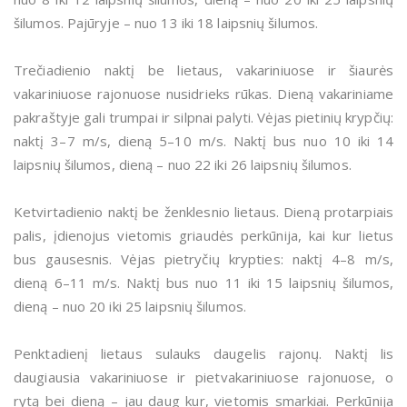
šilumos. Pajūryje – nuo 13 iki 18 laipsnių šilumos.
Trečiadienio naktį be lietaus, vakariniuose ir šiaurės
vakariniuose rajonuose nusidrieks rūkas. Dieną vakariniame
pakraštyje gali trumpai ir silpnai palyti. Vėjas pietinių krypčių:
naktį 3–7 m/s, dieną 5–10 m/s. Naktį bus nuo 10 iki 14
laipsnių šilumos, dieną – nuo 22 iki 26 laipsnių šilumos.
Ketvirtadienio naktį be ženklesnio lietaus. Dieną protarpiais
palis, įdienojus vietomis griaudės perkūnija, kai kur lietus
bus gausesnis. Vėjas pietryčių krypties: naktį 4–8 m/s,
dieną 6–11 m/s. Naktį bus nuo 11 iki 15 laipsnių šilumos,
dieną – nuo 20 iki 25 laipsnių šilumos.
Penktadienį lietaus sulauks daugelis rajonų. Naktį lis
daugiausia vakariniuose ir pietvakariniuose rajonuose, o
rytą bei dieną – jau daug kur, vietomis smarkiai. Perkūnija