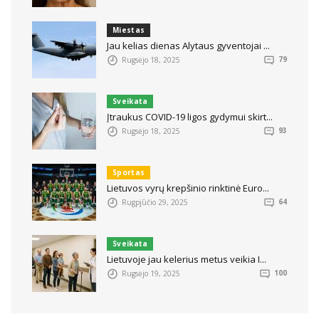
Miestas
Jau kelias dienas Alytaus gyventojai ...
Rugsėjo 18, 2025
79
Sveikata
Įtraukus COVID-19 ligos gydymui skirt...
Rugsėjo 18, 2025
93
Sportas
Lietuvos vyrų krepšinio rinktinė Euro...
Rugpjūčio 29, 2025
64
Sveikata
Lietuvoje jau kelerius metus veikia I...
Rugsėjo 19, 2025
100