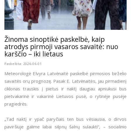
Žinoma sinoptikė paskelbė, kaip
atrodys pirmoji vasaros savaitė: nuo
karščio – iki lietaus
Paskelbta: 2026-06-01
Meteorologė Elvyra Latvėnaitė paskelbė pirmosios birželio
savaitės orų prognozę. Pasak E. Latvėnaitės, jau pirmadienį
ciklonas trauskis į pietus ir naktį daugiau apniukusi bus
pietvakarinė ir vakarinė Lietuvos pusė, o rytinėje pusėje
pragiedrės.
„Tad naktį ir ypač paryčiais ten bus vėsiausia, o dirvos
paviršiuje galime labai silpnų šalnų sulaukti“, – socialinio