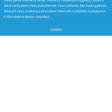
naudojame slapukus (angl. cookies). Paspaudę mygtuką „Sutinku“
arba naršydami toliau patvirtinsite savo sutikimą. Bet kada galėsite
Transliuotojas: VšĮ Alytaus regioninė televizija, įmonės kodas:
atšaukti savo sutikimą pakeisdami interneto naršyklės nustatymus
149916583, adresas: Kranto g. 33, LT-62147 Alytus, priežiūros
ir ištrindami įrašytus slapukus.
institucija - Visuomenės informavimo etikos asociacija:
www.etikoskomisija.lt. Informacija apie galimus pažeidimus gali
Sutinku
būti teikiama Lietuvos radijo ir televizijos komisijai (www.rtk.lt)
arba Visuomenės informavimo etikos komisijai
(www.etikoskomisija.lt)
Tel/faks: 0 687 05056
Reklama:
0 687 05056
info@dzukijostv.lt
DzukijosTV.lt
| © 2026 Visos teisės saugomos |
Privatumo
politika