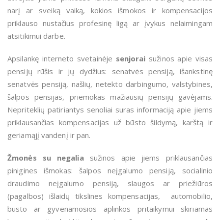
narį ar sveiką vaiką, kokios išmokos ir kompensacijos
priklauso nustačius profesinę ligą ar įvykus nelaimingam
atsitikimui darbe.
Apsilankę interneto svetainėje
senjorai
sužinos apie visas
pensijų rūšis ir jų dydžius: senatvės pensiją, išankstinę
senatvės pensiją, našlių, netekto darbingumo, valstybines,
šalpos pensijas, priemokas mažiausių pensijų gavėjams.
Nepriteklių patiriantys senoliai suras informaciją apie jiems
priklausančias kompensacijas už būsto šildymą, karštą ir
geriamąjį vandenį ir pan.
Žmonės su negalia
sužinos apie jiems priklausančias
pinigines išmokas: šalpos neįgalumo pensiją, socialinio
draudimo neįgalumo pensiją, slaugos ar priežiūros
(pagalbos) išlaidų tikslines kompensacijas, automobilio,
būsto ar gyvenamosios aplinkos pritaikymui skiriamas