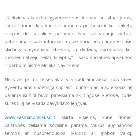
„Kiekvienas iš mūsų gyvenime susiduriame su situacijomis,
kai nežinome, kas konkrečiai mums priklauso ir kur reikėtų
kreiptis dėl socialinės paramos. Nuo šiol vienoje vietoje
pateikiama išsami informacija apie socialinės paramos rūšis
skirtingais gyvenimo atvejais, jų dydžius, nurodoma, kur
kiekvienu atveju reiktų kreiptis,“ – sako socialinės apsaugos
ir darbo ministrė Monika Navickienė.
Nors visi priimti teisės aktai yra skelbiami viešai, juos šalies
gyventojams sudėtinga suprasti, o informacija apie socialinę
paramą iki šiol buvo pateikiama skirtingose vietose, todėl
surasti ją ne visada pavykdavo lengvai.
www.kasmanpriklauso.lt
skirta visiems, kurie domisi
valstybės teikiama socialine parama. Vaikus auginančios
šeimos ar nusprendusios įvaikinti ar globoti vaiką,