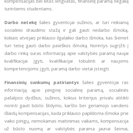
kompensacijas bei kitas lengvatas, finansinę paramą negalią
turintiems studentams.
Darbo netekę
šalies gyventojai sužinos, ar turi reikiamą
socialinio draudimo stažą ir gali gauti nedarbo išmoką,
kokiais atvejais priklauso ilgalaikio darbo išmoka, kas šiemet
turi teisę gauti darbo paieškos išmoką. Norintys sugrįžti į
darbo rinką suras informaciją apie valstybės paramą naujai
kvalifikacijai įgyti, kvalifikacijai tobulinti ar naujoms
kompetencijoms įgyti, paramą darbo vietai įsteigti.
Finansinių sunkumų patiriantys
šalies gyventojai ras
informaciją apie piniginę socialinę paramą, socialinės
pašalpos dydžius, sužinos, kokius kriterijus privalu atitikti
norinti gauti būsto šildymo, karšto bei geriamojo vandens
išlaidų kompensacijas, kada priklauso papildoma išmoka prie
vaiko pinigų, nemokamas maitinimas vaikams, kompensacija
už būsto nuomą ar valstybės parama jaunai šeimai,