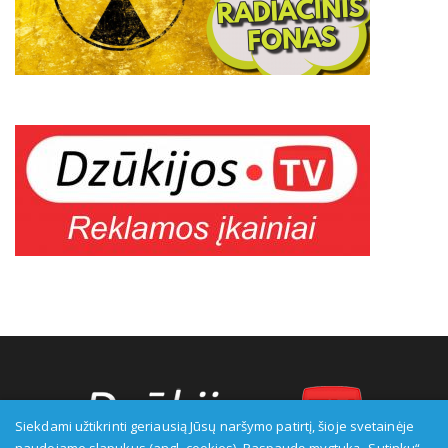
Siekdami užtikrinti geriausią Jūsų naršymo patirtį, šioje svetainėje