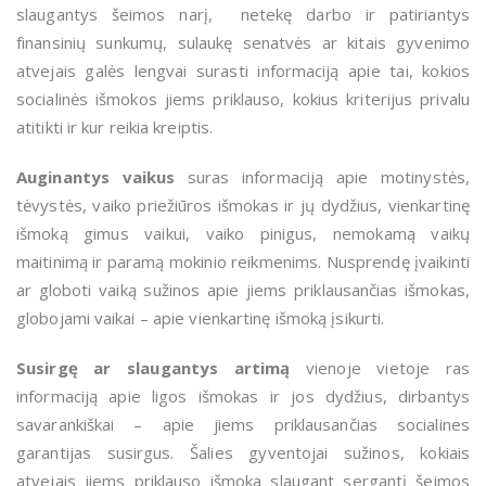
slaugantys šeimos narį, netekę darbo ir patiriantys
finansinių sunkumų, sulaukę senatvės ar kitais gyvenimo
atvejais galės lengvai surasti informaciją apie tai, kokios
socialinės išmokos jiems priklauso, kokius kriterijus privalu
atitikti ir kur reikia kreiptis.
Auginantys vaikus
suras informaciją apie motinystės,
tėvystės, vaiko priežiūros išmokas ir jų dydžius, vienkartinę
išmoką gimus vaikui, vaiko pinigus, nemokamą vaikų
maitinimą ir paramą mokinio reikmenims. Nusprendę įvaikinti
ar globoti vaiką sužinos apie jiems priklausančias išmokas,
globojami vaikai – apie vienkartinę išmoką įsikurti.
Susirgę ar slaugantys
artimą
vienoje vietoje ras
informaciją apie ligos išmokas ir jos dydžius, dirbantys
savarankiškai – apie jiems priklausančias socialines
garantijas susirgus. Šalies gyventojai sužinos, kokiais
atvejais jiems priklauso išmoka slaugant sergantį šeimos