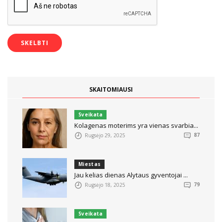
SKAITOMIAUSI
Sveikata
Kolagenas moterims yra vienas svarbia...
Rugsėjo 29, 2025
87
Miestas
Jau kelias dienas Alytaus gyventojai ...
Rugsėjo 18, 2025
79
Sveikata