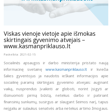
Viskas vienoje vietoje apie išmokas
skirtingais gyvenimo atvejais –
www.kasmanpriklauso.lt
Paskelbta: 2021-02-15
Socialinės apsaugos ir darbo ministerija pristato naują
informacinę svetainę
www.kasmanpriklauso.lt
ir kviečia
šalies gyventojus ja naudotis ieškant informacijos apie
socialinę paramą skirtingais gyvenimo atvejais: auginant
vaiką, nusprendus įvaikinti ar globoti, norint įsigyti ar
išsinuomoti pirmą būstą, netekus darbo ir patiriant
finansinių sunkumų, susirgus ar slaugant šeimos narį, tapus
neįgaliu ar sulaukus senatvės arba netekus artimo žmogaus.