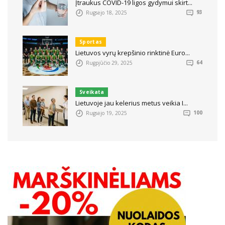
Įtraukus COVID-19 ligos gydymui skirt...
Rugsėjo 18, 2025
93
Sportas
Lietuvos vyrų krepšinio rinktinė Euro...
Rugpjūčio 29, 2025
64
Sveikata
Lietuvoje jau kelerius metus veikia I...
Rugsėjo 19, 2025
100