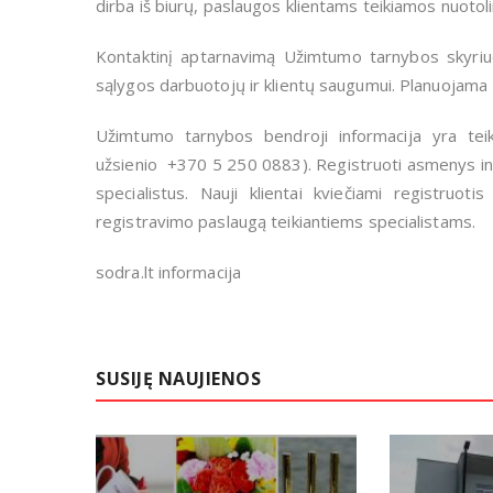
dirba iš biurų, paslaugos klientams teikiamos nuotoli
Kontaktinį aptarnavimą Užimtumo tarnybos skyriu
sąlygos darbuotojų ir klientų saugumui. Planuojama 
Užimtumo tarnybos bendroji informacija yra te
užsienio +370 5 250 0883). Registruoti asmenys indiv
specialistus. Nauji klientai kviečiami registruo
registravimo paslaugą teikiantiems specialistams.
sodra.lt informacija
SUSIJĘ NAUJIENOS