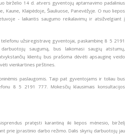
uo birželio 14 d. atvers gyventojų aptarnavimo padalinius
e, Kaune, Klaipėdoje, Šiauliuose, Panevėžyje. O nuo liepos
tuvoje - laikantis saugumo reikalavimų ir atsižvelgiant į
to telefonu užsiregistravę gyventojai, paskambinę 8 5 2191
ir darbuotojų saugumą, bus laikomasi saugių atstumų,
atvykstančių klientų bus prašoma dėvėti apsauginę veido
ėti vienkartines pirštines.
oninėmis paslaugomis. Taip pat gyventojams ir toliau bus
efonu 8 5 2191 777. Mokesčių klausimais konsultacijos
prendus pratęsti karantiną iki liepos mėnesio, birželį
t prie įprastinio darbo režimo. Dalis skyrių darbuotojų jau