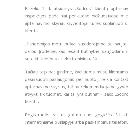
Birželio 1 d. atsidarys „Sodros“ klientų aptarna
inspekcijos padaliniai penkiuose didžiuosiuose m
aptarnavimo skyriai. Gyventojai turės suplanuoti s
klientai.
„Pandemijos metu puikiai susidorojome su naujai išk
darbu. Įrodėme, kad, esant būtinybei, saugodami sa
suteikti telefonu ar elektroniniu paštu.
Tačiau taip pat girdime, kad tiems mūsų klientams, 
pasinaudoti paslaugomis per nuotolį, reikia kontak
aptarnavimo skyrius, tačiau rekomenduojame gyvento
atvykti tik tuomet, kai tai yra būtina“ – sako „So
Mikutis.
Registruotis vizitui galima nuo gegužės 31 d.
internetiniame puslapyje arba paskambinus telefon