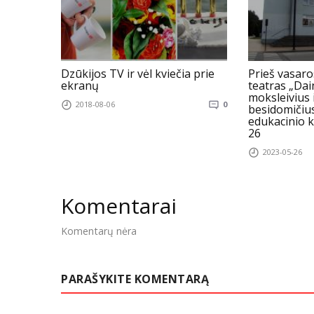
Dzūkijos TV ir vėl kviečia prie
Prieš vasaro
ekranų
teatras „Da
moksleivius 
2018-08-06
0
besidomičius
edukacinio k
26
2023-05-26
Komentarai
Komentarų nėra
PARAŠYKITE KOMENTARĄ