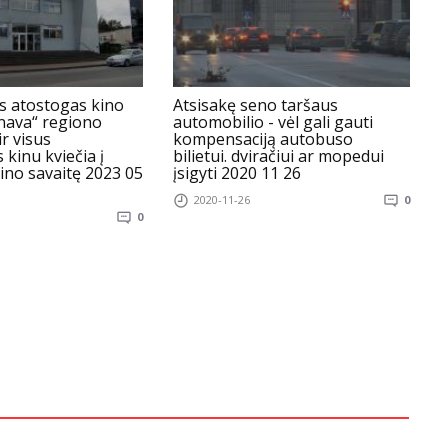
s atostogas kino
Atsisakę seno taršaus
inava“ regiono
automobilio - vėl gali gauti
s
ir visus
kompensaciją autobuso
a
 kinu kviečia į
bilietui. dviračiui ar mopedui
ino savaitę 2023 05
įsigyti 2020 11 26
2020-11-26
0
0