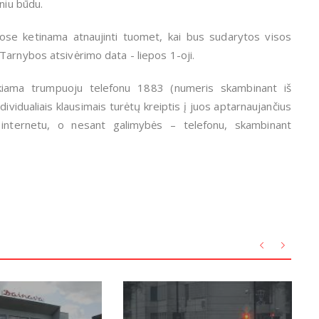
niu būdu.
ose ketinama atnaujinti tuomet, kai bus sudarytos visos
Tarnybos atsivėrimo data - liepos 1-oji.
ikiama trumpuoju telefonu 1883 (numeris skambinant iš
idualiais klausimais turėtų kreiptis į juos aptarnaujančius
tis internetu, o nesant galimybės – telefonu, skambinant