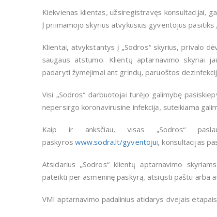
Kiekvienas klientas, užsiregistravęs konsultacijai, ga
Į priimamojo skyrius atvykusius gyventojus pasitiks „
Klientai, atvykstantys į „Sodros“ skyrius, privalo d
saugaus atstumo. Klientų aptarnavimo skyriai j
padaryti žymėjimai ant grindų, paruoštos dezinfekci
Visi „Sodros“ darbuotojai turėjo galimybę pasiskiep
nepersirgo koronavirusine infekcija, suteikiama gali
Kaip ir anksčiau, visas „Sodros“ pasla
paskyros
www.sodra.lt/gyventojui
, konsultacijas 
Atsidarius „Sodros“ klientų aptarnavimo skyriam
pateikti per asmeninę paskyrą, atsiųsti paštu arba at
VMI aptarnavimo padalinius atidarys dvejais etapai