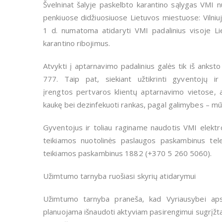
Švelninat šalyje paskelbto karantino sąlygas VMI n
penkiuose didžiuosiuose Lietuvos miestuose: Vilniuj
1 d. numatoma atidaryti VMI padalinius visoje Lie
karantino ribojimus.
Atvykti į aptarnavimo padalinius galės tik iš anks
777. Taip pat, siekiant užtikrinti gyventojų 
įrengtos pertvaros klientų aptarnavimo vietose, 
kaukę bei dezinfekuoti rankas, pagal galimybes – mūv
Gyventojus ir toliau raginame naudotis VMI elektr
teikiamos nuotolinės paslaugos paskambinus tel
teikiamos paskambinus 1882 (+370 5 260 5060).
Užimtumo tarnyba ruošiasi skyrių atidarymui
Užimtumo tarnyba praneša, kad Vyriausybei apsis
planuojama išnaudoti aktyviam pasirengimui sugrįžtan