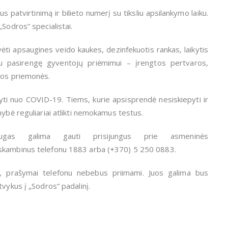
us patvirtinimą ir bilieto numerį su tiksliu apsilankymo laiku.
Sodros“ specialistai.
ėvėti apsaugines veido kaukes, dezinfekuotis rankas, laikytis
au pasirengę gyventojų priėmimui – įrengtos pertvaros,
jos priemonės.
yti nuo COVID-19. Tiems, kurie apsisprendė nesiskiepyti ir
mybė reguliariai atlikti nemokamus testus.
ugas galima gauti prisijungus prie asmeninės
paskambinus telefonu 1883 arba (+370) 5 250 0883.
s, prašymai telefonu nebebus priimami. Juos galima bus
vykus į „Sodros“ padalinį.
s