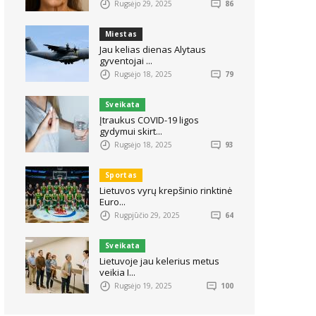
Rugsėjo 29, 2025
86
Miestas
Jau kelias dienas Alytaus
gyventojai ...
Rugsėjo 18, 2025
79
Sveikata
Įtraukus COVID-19 ligos
gydymui skirt...
Rugsėjo 18, 2025
93
Sportas
Lietuvos vyrų krepšinio rinktinė
Euro...
Rugpjūčio 29, 2025
64
Sveikata
Lietuvoje jau kelerius metus
veikia I...
Rugsėjo 19, 2025
100