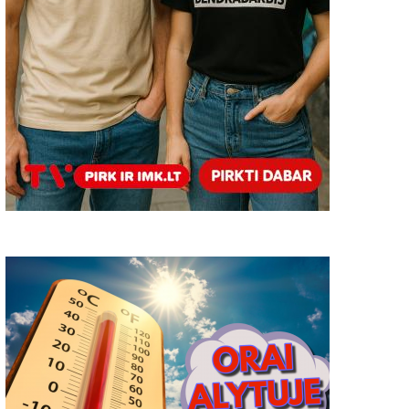
yriausybė pritarė siūlymui
Vasara su sportu 2022 S
eisti Valstybinės maisto ir
2022-08-23
eterinarijos tarnybos statusą
2021-06-22
0