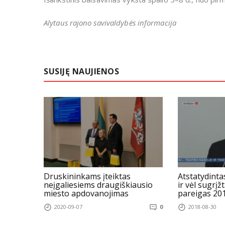
Alytaus rajono savivaldybės informacija
SUSIJĘ NAUJIENOS
Druskininkams įteiktas
Atstatydinta
neįgaliesiems draugiškiausio
ir vėl sugrįž
miesto apdovanojimas
pareigas 20
2020-09-07
0
2018-08-30