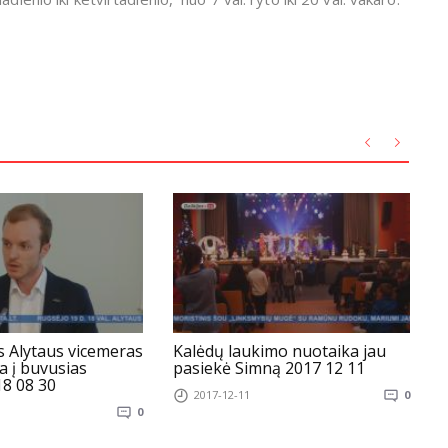
s Alytaus vicemeras
Kalėdų laukimo nuotaika jau
V
ta į buvusias
pasiekė Simną 2017 12 11
k
18 08 30
v
2017-12-11
0
0