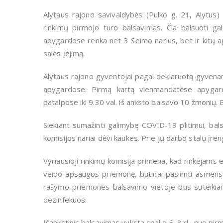
Alytaus rajono savivaldybės (Pulko g. 21, Alytus)
rinkimų pirmojo turo balsavimas. Čia balsuoti ga
apygardose renka net 3 Seimo narius, bet ir kitų a
salės įėjimą.
Alytaus rajono gyventojai pagal deklaruotą gyvenam
apygardose. Pirmą kartą vienmandatėse apygard
patalpose iki 9.30 val. iš anksto balsavo 10 žmonių. E
Siekiant sumažinti galimybę COVID-19 plitimui, ba
komisijos nariai dėvi kaukes. Prie jų darbo stalų įre
Vyriausioji rinkimų komisija primena, kad rinkėjams e
veido apsaugos priemonę, būtinai pasiimti asmens 
rašymo priemones balsavimo vietoje bus suteikiamos
dezinfekuos.
Išankstinis balsavimas vyksta spalio 5–8 d., nuo pirmad