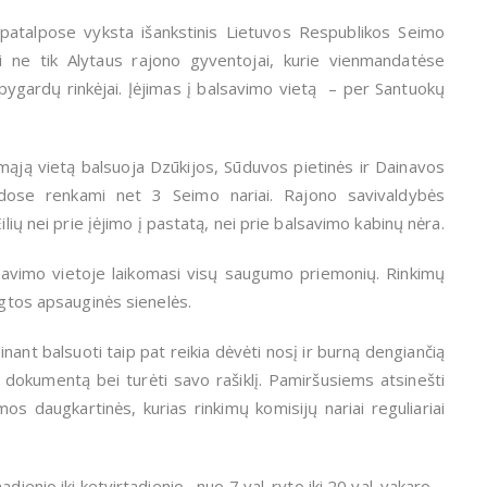
 patalpose vyksta išankstinis Lietuvos Respublikos Seimo
li ne tik Alytaus rajono gyventojai, kurie vienmandatėse
pygardų rinkėjai. Įėjimas į balsavimo vietą – per Santuokų
ąją vietą balsuoja Dzūkijos, Sūduvos pietinės ir Dainavos
ose renkami net 3 Seimo nariai. Rajono savivaldybės
ilių nei prie įėjimo į pastatą, nei prie balsavimo kabinų nėra.
lsavimo vietoje laikomasi visų saugumo priemonių. Rinkimų
ngtos apsauginės sienelės.
inant balsuoti taip pat reikia dėvėti nosį ir burną dengiančią
dokumentą bei turėti savo rašiklį. Pamiršusiems atsinešti
 daugkartinės, kurias rinkimų komisijų nariai reguliariai
ienio iki ketvirtadienio, nuo 7 val. ryto iki 20 val. vakaro.