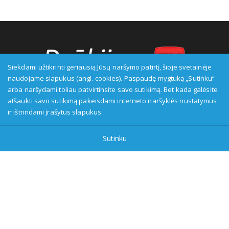
Siekdami užtikrinti geriausią Jūsų naršymo patirtį, šioje svetainėje
naudojame slapukus (angl. cookies). Paspaudę mygtuką „Sutinku“
arba naršydami toliau patvirtinsite savo sutikimą. Bet kada galėsite
Transliuotojas: VšĮ Alytaus regioninė televizija, įmonės kodas:
atšaukti savo sutikimą pakeisdami interneto naršyklės nustatymus
149916583, adresas: Kranto g. 33, LT-62147 Alytus, priežiūros
ir ištrindami įrašytus slapukus.
institucija - Visuomenės informavimo etikos asociacija:
www.etikoskomisija.lt. Informacija apie galimus pažeidimus gali
Sutinku
būti teikiama Lietuvos radijo ir televizijos komisijai (www.rtk.lt)
arba Visuomenės informavimo etikos komisijai
(www.etikoskomisija.lt)
Tel/faks: 0 687 05056
Reklama:
0 687 05056
info@dzukijostv.lt