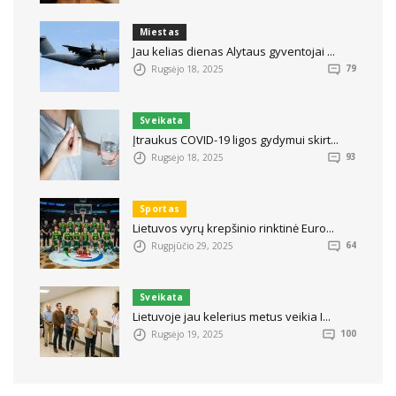
Miestas
Jau kelias dienas Alytaus gyventojai ...
Rugsėjo 18, 2025
79
Sveikata
Įtraukus COVID-19 ligos gydymui skirt...
Rugsėjo 18, 2025
93
Sportas
Lietuvos vyrų krepšinio rinktinė Euro...
Rugpjūčio 29, 2025
64
Sveikata
Lietuvoje jau kelerius metus veikia I...
Rugsėjo 19, 2025
100