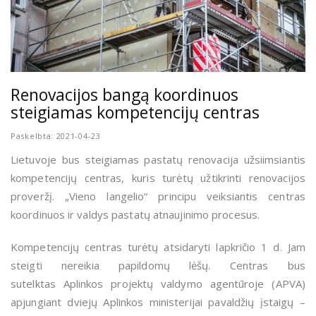
Renovacijos bangą koordinuos
steigiamas kompetencijų centras
Paskelbta: 2021-04-23
L
ietuvoje bus steigiamas pastatų renovacija užsiimsiantis
kompetencijų centras, kuris turėtų užtikrinti renovacijos
proveržį. „Vieno langelio“ principu veiksiantis centras
koordinuos ir valdys pastatų atnaujinimo procesus.
Kompetencijų centras turėtų atsidaryti lapkričio 1 d. Jam
steigti nereikia papildomų lėšų. Centras bus
sutelktas
Aplinkos projektų valdymo agentūroje
(APVA)
apjungiant dviejų Aplinkos ministerijai pavaldžių įstaigų –