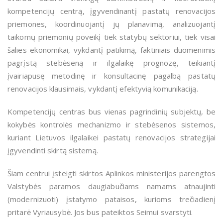
kompetencijų centrą,
įgyvendinantį pastatų renovacijos
priemones, koordinuojantį jų planavimą, analizuojantį
taikomų priemonių poveikį tiek statybų sektoriui, tiek visai
šalies ekonomikai, vykdantį patikimą, faktiniais duomenimis
pagrįstą stebėseną ir ilgalaikę prognozę, teikiantį
įvairiapusę metodinę ir konsultacinę pagalbą pastatų
renovacijos klausimais, vykdantį efektyvią komunikaciją.
Kompetencijų centras bus vienas pagrindinių subjektų, be
kokybės kontrolės mechanizmo ir stebėsenos sistemos,
kuriant Lietuvos ilgalaikei pastatų renovacijos strategijai
įgyvendinti skirtą sistemą.
Šiam centrui įsteigti skirtos
Aplinkos ministerijos parengtos
Valstybės paramos daugiabučiams namams atnaujinti
(modernizuoti) įstatymo pataisos, kurioms trečiadienį
pritarė Vyriausybė. Jos bus pateiktos
Seimui svarstyti.