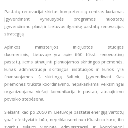
Pastatų renovacijai skirtas kompetencijų centras kuriamas
įgyvendinant Vyriausybės programos nuostatų
įgyvendinimo planą ir
Lietuvos ilgalaikę pastatų renovacijos
strategiją.
Aplinkos ministerijos inicijuotos studijos
duomenimis,
Lietuvoje yra apie 660 tūkst. renovuotinų
pastatų. Jiems atnaujinti planuojamos skirtingos priemonės,
kurias administruoja skirtingos institucijos ir kurios yra
finansuojamos iš skirtingų šaltinių. Įgyvendinant šias
priemones trūksta koordinavimo, nepakankamai veiksmingai
organizuojama viešoji komunikacija ir pastatų atnaujinimo
poveikio stebėsena.
Siekiant, kad po 2050 m. Lietuvoje pastatai energiją vartotų
ypač efektyviai ir būtų nepriklausomi nuo iškastinio kuro, itin
svarbu sukurti vieningą administracinį ir koordinacinį