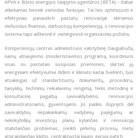
APVA ir Būsto energijos taupymo agentūros (BETA) – dabar
atliekamas beveik vienodas funkcijas. T
ai leis optimizuoti ir
efektyviau panaudoti pastatų renovacijai skiriamus
viešuosius finansus, darbuotojų kompetenciją, o renovacijos
sistema taps aiškesnė ir vieningesnė organizaciniu požiūriu.
Kompetencijų centras administruos valstybinę Daugiabučių
namų atnaujinimo (modernizavimo) programą,
koordinuos
visas su pastatais susijusias priemones, skirtas jų
energiniam efektyvumui didinti ir klimato kaitai švelninti, bus
atsakingas už standartizuotų dokumentų, procedūrų,
taisyklių, techninių reikalavimų rengimą, teiks metodinę ir
konsultacinę pagalbą savivaldybėms, renovacijos
administratoriams, gyventojams. Jis padės išspręsti dėl
savivaldybių nepakankamų vadybinių pajėgumų ar
nekokybiškų investicijų planų kylančias ir renovaciją
stabdančias problemas, įveikti pirkimų procesų metu
atsirandančias kliūtis, centralizuotai kaups gerąją patirtį.