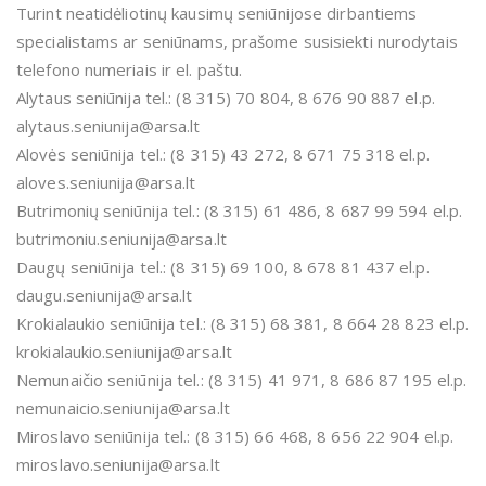
Turint neatidėliotinų kausimų seniūnijose dirbantiems
specialistams ar seniūnams, prašome susisiekti nurodytais
telefono numeriais ir el. paštu.
Alytaus seniūnija tel.: (8 315) 70 804, 8 676 90 887 el.p.
alytaus.seniunija@arsa.lt
Alovės seniūnija tel.: (8 315) 43 272, 8 671 75 318 el.p.
aloves.seniunija@arsa.lt
Butrimonių seniūnija tel.: (8 315) 61 486, 8 687 99 594 el.p.
butrimoniu.seniunija@arsa.lt
Daugų seniūnija tel.: (8 315) 69 100, 8 678 81 437 el.p.
daugu.seniunija@arsa.lt
Krokialaukio seniūnija tel.: (8 315) 68 381, 8 664 28 823 el.p.
krokialaukio.seniunija@arsa.lt
Nemunaičio seniūnija tel.: (8 315) 41 971, 8 686 87 195 el.p.
nemunaicio.seniunija@arsa.lt
Miroslavo seniūnija tel.: (8 315) 66 468, 8 656 22 904 el.p.
miroslavo.seniunija@arsa.lt