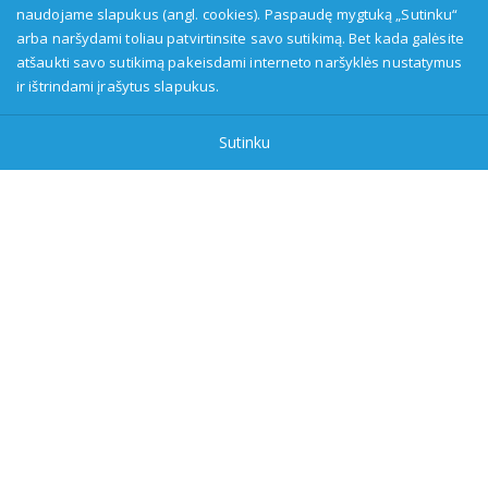
naudojame slapukus (angl. cookies). Paspaudę mygtuką „Sutinku“
arba naršydami toliau patvirtinsite savo sutikimą. Bet kada galėsite
Transliuotojas: VšĮ Alytaus regioninė televizija, įmonės kodas:
atšaukti savo sutikimą pakeisdami interneto naršyklės nustatymus
149916583, adresas: Kranto g. 33, LT-62147 Alytus, priežiūros
ir ištrindami įrašytus slapukus.
institucija - Visuomenės informavimo etikos asociacija:
www.etikoskomisija.lt. Informacija apie galimus pažeidimus gali
Sutinku
būti teikiama Lietuvos radijo ir televizijos komisijai (www.rtk.lt)
arba Visuomenės informavimo etikos komisijai
(www.etikoskomisija.lt)
Tel/faks: 0 687 05056
Reklama:
0 687 05056
info@dzukijostv.lt
DzukijosTV.lt
| © 2026 Visos teisės saugomos |
Privatumo
politika