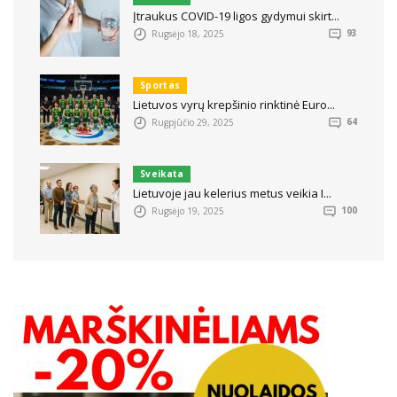
Įtraukus COVID-19 ligos gydymui skirt...
Rugsėjo 18, 2025
93
Sportas
Lietuvos vyrų krepšinio rinktinė Euro...
Rugpjūčio 29, 2025
64
Sveikata
Lietuvoje jau kelerius metus veikia I...
Rugsėjo 19, 2025
100