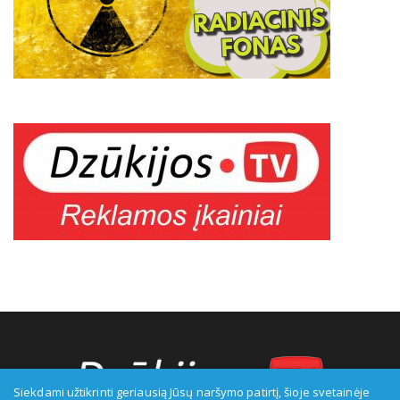
Siekdami užtikrinti geriausią Jūsų naršymo patirtį, šioje svetainėje