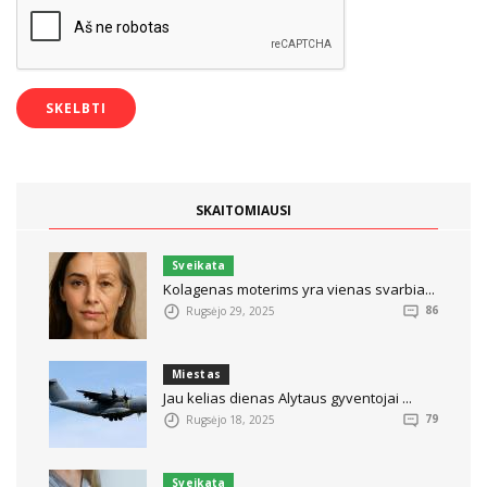
SKAITOMIAUSI
Sveikata
Kolagenas moterims yra vienas svarbia...
Rugsėjo 29, 2025
86
Miestas
Jau kelias dienas Alytaus gyventojai ...
Rugsėjo 18, 2025
79
Sveikata