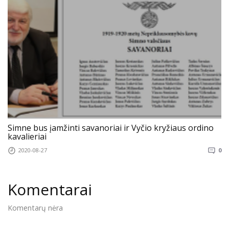
Simne bus įamžinti savanoriai ir Vyčio kryžiaus ordino
kavalieriai
2020-08-27
0
Komentarai
Komentarų nėra