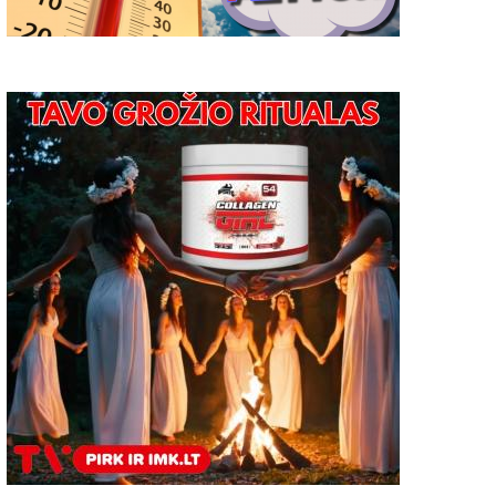
Žemės ūkio naudmenų ir
Patvirtintas draudžiamų į
asėlių deklaravimas prasidės
Lietuvą įvežti rusiškos ir
alandžio 14 d.
baltarusiškos kilmės pr
sąrašas
2025-02-27
2
2024-05-29