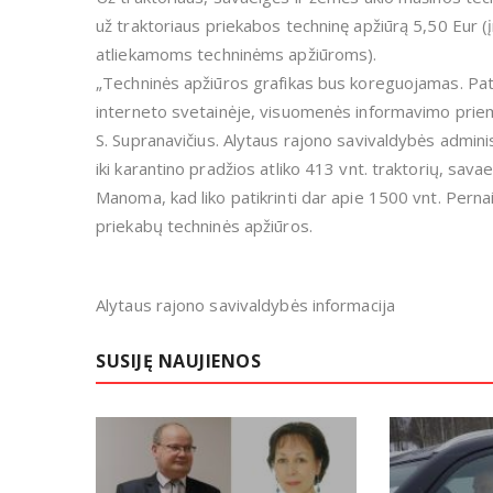
už traktoriaus priekabos techninę apžiūrą 5,50 Eur 
atliekamoms techninėms apžiūroms).
„Techninės apžiūros grafikas bus koreguojamas. Pati
interneto svetainėje, visuomenės informavimo prie
S. Supranavičius. Alytaus rajono savivaldybės admini
iki karantino pradžios atliko 413 vnt. traktorių, sav
Manoma, kad liko patikrinti dar apie 1500 vnt. Pernai
priekabų techninės apžiūros.
Alytaus rajono savivaldybės informacija
SUSIJĘ NAUJIENOS