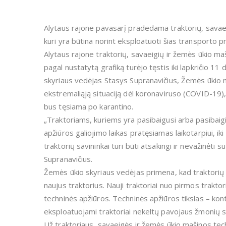
Alytaus rajone pavasarį pradedama traktorių, savaei
kuri yra būtina norint eksploatuoti šias transporto p
Alytaus rajone traktorių, savaeigių ir žemės ūkio maš
pagal nustatytą grafiką turėjo tęstis iki lapkričio 1
skyriaus vedėjas Stasys Supranavičius, Žemės ūkio mi
ekstremaliąją situaciją dėl koronaviruso (COVID-19), 
bus tęsiama po karantino.
„Traktoriams, kuriems yra pasibaigusi arba pasibaig
apžiūros galiojimo laikas pratęsiamas laikotarpiui, ik
traktorių savininkai turi būti atsakingi ir nevažinėti
Supranavičius.
Žemės ūkio skyriaus vedėjas primena, kad traktorių 
naujus traktorius. Nauji traktoriai nuo pirmos trakt
techninės apžiūros. Techninės apžiūros tikslas – kontro
eksploatuojami traktoriai nekeltų pavojaus žmonių svei
Už traktoriaus, savaeigės ir žemės ūkio mašinos tech