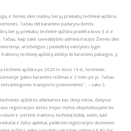
gių ir žemės ūkio mašinų bei jų priekabų techninė apžiūra,
riemones. Tačiau dėl karantino padaryta išimtis.
inų bei jų priekabų techninė apžiūra pradėta kovo 3 d. ir
1 d. Tačiau, kaip sakė savivaldybės administracijos Žemės ūkio
nisterija, atsižvelgusi į paskelbtą valstybės lygio
traktorių techninę apžiūrą atidėjo iki karantino pabaigos, ji
ia techninė apžiūra po 2020 m. kovo 14 d., techninės
i Lietuvoje galios karantino režimas ir 2 mėn. po jo. Tačiau
 su netvarkingomis transporto priemonėmis“ , – sako S.
techninės apžiūros atliekamos kas dveji metai, išskyrus
oriaus registracijos datos trejus metus eksploatuojami be
liuoti ir įvertinti traktorių techninę būklę, siekti, kad
katai ir žalos aplinkai, patikrinti registracijos duomenis.
ninę apžiūrą reikia sumokėti valstybės rinkliavą 6,80 Eur,