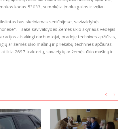
(įmokos kodas 53033, sumokėta įmoka galios ir vėliau
kslintas bus skelbiamas seniūnijose, savivaldybės
monėse“, – sakė savivaldybės Žemės ūkio skyriaus vedėjas
stracijos atsakingi darbuotojai, pradėję technines apžiūras,
aeigių ar žemės ūkio mašinų ir priekabų technines apžiūras.
 atlikta 2697 traktorių, savaeigių ar žemės ūkio mašinų ir