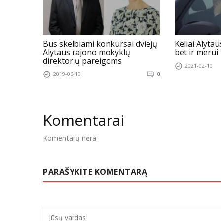
Bus skelbiami konkursai dviejų
Keliai Alytau
Alytaus rajono mokyklų
bet ir merui
direktorių pareigoms
2021-02-10
2019-06-10
0
Komentarai
Komentarų nėra
PARAŠYKITE KOMENTARĄ