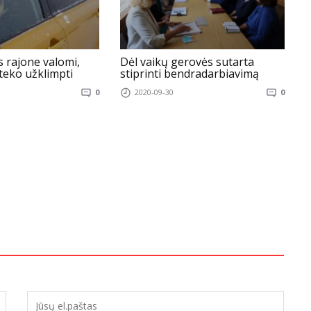
s rajone valomi,
Dėl vaikų gerovės sutarta
 teko užklimpti
stiprinti bendradarbiavimą
p
b
0
2020-09-30
0