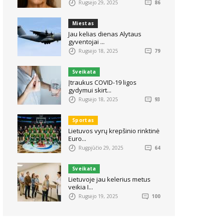
Rugsėjo 29, 2025
86
Miestas
Jau kelias dienas Alytaus
gyventojai ...
Rugsėjo 18, 2025
79
Sveikata
Įtraukus COVID-19 ligos
gydymui skirt...
Rugsėjo 18, 2025
93
Sportas
Lietuvos vyrų krepšinio rinktinė
Euro...
Rugpjūčio 29, 2025
64
Sveikata
Lietuvoje jau kelerius metus
veikia I...
Rugsėjo 19, 2025
100