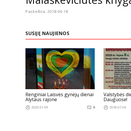
Paskelbta: 2018-06-18
SUSIJĘ NAUJIENOS
Renginiai Laisvės gynėjų dienai
Valstybės di
Alytaus rajone
Dauguose!
2020-01-09
0
2018-07-06