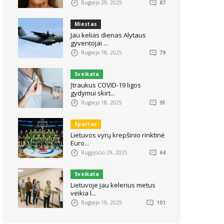
Rugsėjo 29, 2025
87
Miestas
Jau kelias dienas Alytaus
gyventojai ...
Rugsėjo 18, 2025
79
Sveikata
Įtraukus COVID-19 ligos
gydymui skirt...
Rugsėjo 18, 2025
93
Sportas
Lietuvos vyrų krepšinio rinktinė
Euro...
Rugpjūčio 29, 2025
64
Sveikata
Lietuvoje jau kelerius metus
veikia I...
Rugsėjo 19, 2025
101