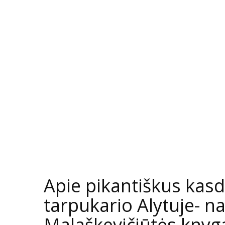
Apie pikantiškus kasd
tarpukario Alytuje- n
Malaškevičiūtės knyg