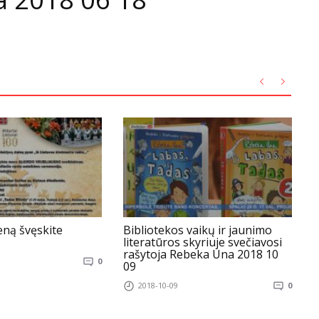
eną švęskite
Bibliotekos vaikų ir jaunimo
L
literatūros skyriuje svečiavosi
rašytoja Rebeka Una 2018 10
0
09
2018-10-09
0