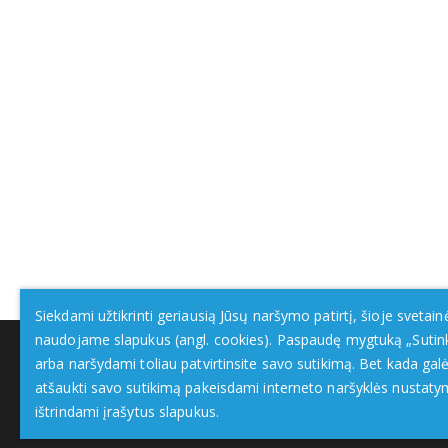
Siekdami užtikrinti geriausią Jūsų naršymo patirtį, šioje svetain
naudojame slapukus (angl. cookies). Paspaudę mygtuką „Sutin
arba naršydami toliau patvirtinsite savo sutikimą. Bet kada galė
atšaukti savo sutikimą pakeisdami interneto naršyklės nustaty
ištrindami įrašytus slapukus.