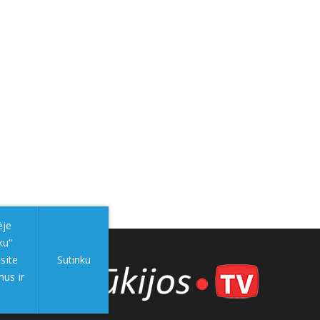
ėje
ku“
site
Sutinku
mus ir