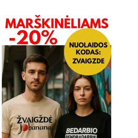
azdijų meras lankėsi Salų
Jaunuosius menininkus
kaimo bendruomenėje
kviečiame teikti paraiška
Alytaus miesto savivaldy
2017-12-14
0
stipendijų skyrimo atran
konkursui
2023-11-04