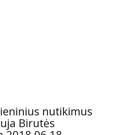
ieninius nutikimus
auja Birutės
a 2018 06 18