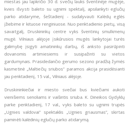
miestas jau lapkričio 30 d. svečių lauks šventinėje mugėje,
kvies išvysti baleto su ugnimi spektalį, apsilankyti eglučių
parko atidaryme, šeštadienį - sudalyvauti Kalėdų eglės
įžiebime ir kituose renginiuose. Nuo penktadienio pietų, visą
savaitgalį, Druskininkų centre vyks šventinių smulkmenų
mugė. Vilniaus alėjoje įsikūrusios mugės lankytojai turės
galimybę įsigyti amatininkų darbų, iš anksto pasirūpinti
dovanomis artimiesiems ir susipažinti su vietos
gardumynais. Prasidedančio gerumo sezono pradžią žymės
kasmetinė „Maltiečių sriubos” paramos akcija prasidėsianti
jau penktadienį, 15 val., Vilniaus alėjoje.
Druskininkiečiai ir miesto svečiai bus kviečiami aukoti
vienišiems senoliams ir vaišintis sriuba. K. Dineikos Gydyklų
parke penktadienį, 17 val., vyks baleto su ugnimi trupės
„Ugnies valdovai” spektaklis „Ugnies griausmas”, skirtas
paminėti kalėdinių eglučių parko atidarymą.