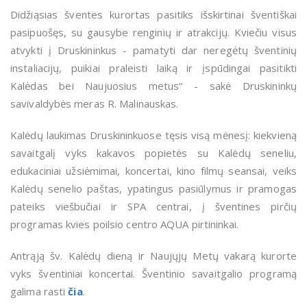
Didžiąsias šventes kurortas pasitiks išskirtinai šventiškai
pasipuošęs, su gausybe renginių ir atrakcijų. Kviečiu visus
atvykti į Druskininkus - pamatyti dar neregėtų šventinių
instaliacijų, puikiai praleisti laiką ir įspūdingai pasitikti
Kalėdas bei Naujuosius metus“ - sakė Druskininkų
savivaldybės meras R. Malinauskas.
Kalėdų laukimas Druskininkuose tęsis visą mėnesį: kiekvieną
savaitgalį vyks kakavos popietės su Kalėdų seneliu,
edukaciniai užsiėmimai, koncertai, kino filmų seansai, veiks
Kalėdų senelio paštas, ypatingus pasiūlymus ir pramogas
pateiks viešbučiai ir SPA centrai, į šventines pirčių
programas kvies poilsio centro AQUA pirtininkai.
Antrąją šv. Kalėdų dieną ir Naujųjų Metų vakarą kurorte
vyks šventiniai koncertai. Šventinio savaitgalio programą
galima rasti
čia
.