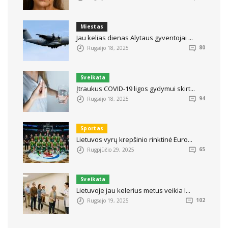
Miestas
Jau kelias dienas Alytaus gyventojai ...
Rugsėjo 18, 2025
80
Sveikata
Įtraukus COVID-19 ligos gydymui skirt...
Rugsėjo 18, 2025
94
Sportas
Lietuvos vyrų krepšinio rinktinė Euro...
Rugpjūčio 29, 2025
65
Sveikata
Lietuvoje jau kelerius metus veikia I...
Rugsėjo 19, 2025
102