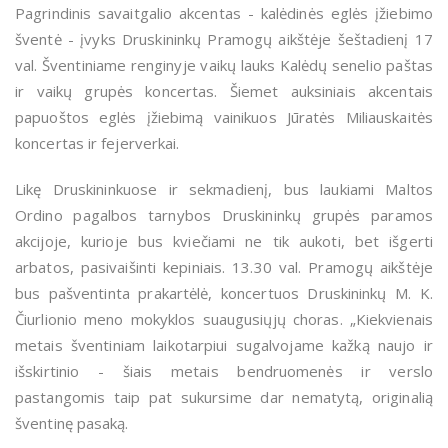
Pagrindinis savaitgalio akcentas - kalėdinės eglės įžiebimo
šventė - įvyks Druskininkų Pramogų aikštėje šeštadienį 17
val. Šventiniame renginyje vaikų lauks Kalėdų senelio paštas
ir vaikų grupės koncertas. Šiemet auksiniais akcentais
papuoštos eglės įžiebimą vainikuos Jūratės Miliauskaitės
koncertas ir fejerverkai.
Likę Druskininkuose ir sekmadienį, bus laukiami Maltos
Ordino pagalbos tarnybos Druskininkų grupės paramos
akcijoje, kurioje bus kviečiami ne tik aukoti, bet išgerti
arbatos, pasivaišinti kepiniais. 13.30 val. Pramogų aikštėje
bus pašventinta prakartėlė, koncertuos Druskininkų M. K.
Čiurlionio meno mokyklos suaugusiųjų choras. „Kiekvienais
metais šventiniam laikotarpiui sugalvojame kažką naujo ir
išskirtinio - šiais metais bendruomenės ir verslo
pastangomis taip pat sukursime dar nematytą, originalią
šventinę pasaką.