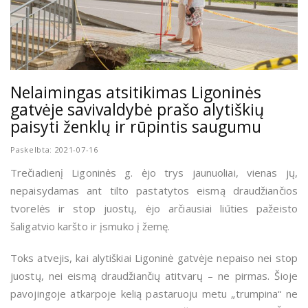
Nelaimingas atsitikimas Ligoninės
gatvėje savivaldybė prašo alytiškių
paisyti ženklų ir rūpintis saugumu
Paskelbta: 2021-07-16
Trečiadienį Ligoninės g. ėjo trys jaunuoliai, vienas jų,
nepaisydamas ant tilto pastatytos eismą draudžiančios
tvorelės ir stop juostų, ėjo arčiausiai liūties pažeisto
šaligatvio karšto ir įsmuko į žemę.
Toks atvejis, kai alytiškiai Ligoninė gatvėje nepaiso nei stop
juostų, nei eismą draudžiančių atitvarų – ne pirmas. Šioje
pavojingoje atkarpoje kelią pastaruoju metu „trumpina“ ne