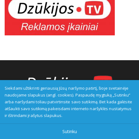
Siekdami užtikrinti geriausią Jūsų naršymo patirtį, šioje svetainėje
naudojame slapukus (angl. cookies). Paspaudę mygtuką „Sutinku“
arba naršydami toliau patvirtinsite savo sutikimą. Bet kada galėsite
Transliuotojas: VšĮ Alytaus regioninė televizija, įmonės kodas:
atšaukti savo sutikimą pakeisdami interneto naršyklės nustatymus
149916583, adresas: Kranto g. 33, LT-62147 Alytus, priežiūros
ir ištrindami įrašytus slapukus.
institucija - Visuomenės informavimo etikos asociacija:
www.etikoskomisija.lt. Informacija apie galimus pažeidimus gali
Sutinku