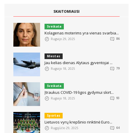
SKAITOMIAUSI
Sveikata
Kolagenas moterims yra vienas svarbia...
Rugsėjo 29, 2025
86
Miestas
Jau kelias dienas Alytaus gyventojai ...
Rugsėjo 18, 2025
79
Sveikata
Įtraukus COVID-19 ligos gydymui skirt...
Rugsėjo 18, 2025
93
Sportas
Lietuvos vyrų krepšinio rinktinė Euro...
Rugpjūčio 29, 2025
64