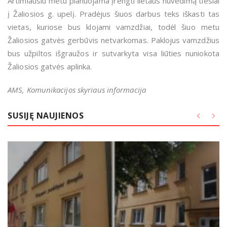
Artimiausiu metu planuojama įrengti lietaus nuvedimą tiesiai
į Žaliosios g. upelį. Pradėjus šiuos darbus teks iškasti tas
vietas, kuriose bus klojami vamzdžiai, todėl šiuo metu
Žaliosios gatvės gerbūvis netvarkomas. Paklojus vamzdžius
bus užpiltos išgraužos ir sutvarkyta visa liūties nuniokota
Žaliosios gatvės aplinka.
AMS, Komunikacijos skyriaus informacija
SUSIJĘ NAUJIENOS