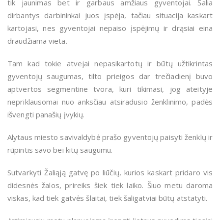
tik jaunimas bet ir garbaus amžiaus gyventojai. Šalia
dirbantys darbininkai juos įspėja, tačiau situacija kaskart
kartojasi, nes gyventojai nepaiso įspėjimų ir drąsiai eina
draudžiama vieta.
Tam kad tokie atvejai nepasikartotų ir būtų užtikrintas
gyventojų saugumas, tilto prieigos dar trečiadienį buvo
aptvertos segmentine tvora, kuri tikimasi, jog ateityje
nepriklausomai nuo anksčiau atsiradusio ženklinimo, padės
išvengti panašių įvykių.
Alytaus miesto savivaldybė prašo gyventojų paisyti ženklų ir
rūpintis savo bei kitų saugumu.
Sutvarkyti Žaliąją gatvę po liūčių, kurios kaskart pridaro vis
didesnės žalos, prireiks šiek tiek laiko. Šiuo metu daroma
viskas, kad tiek gatvės šlaitai, tiek šaligatviai būtų atstatyti.