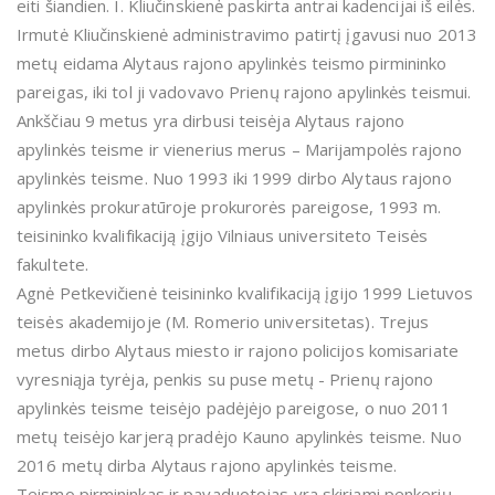
eiti šiandien. I. Kliučinskienė paskirta antrai kadencijai iš eilės.
Irmutė Kliučinskienė administravimo patirtį įgavusi nuo 2013
metų eidama Alytaus rajono apylinkės teismo pirmininko
pareigas, iki tol ji vadovavo Prienų rajono apylinkės teismui.
Ankščiau 9 metus yra dirbusi teisėja Alytaus rajono
apylinkės teisme ir vienerius merus – Marijampolės rajono
apylinkės teisme. Nuo 1993 iki 1999 dirbo Alytaus rajono
apylinkės prokuratūroje prokurorės pareigose, 1993 m.
teisininko kvalifikaciją įgijo Vilniaus universiteto Teisės
fakultete.
Agnė Petkevičienė teisininko kvalifikaciją įgijo 1999 Lietuvos
teisės akademijoje (M. Romerio universitetas). Trejus
metus dirbo Alytaus miesto ir rajono policijos komisariate
vyresniąja tyrėja, penkis su puse metų - Prienų rajono
apylinkės teisme teisėjo padėjėjo pareigose, o nuo 2011
metų teisėjo karjerą pradėjo Kauno apylinkės teisme. Nuo
2016 metų dirba Alytaus rajono apylinkės teisme.
Teismo pirmininkas ir pavaduotojas yra skiriami penkerių