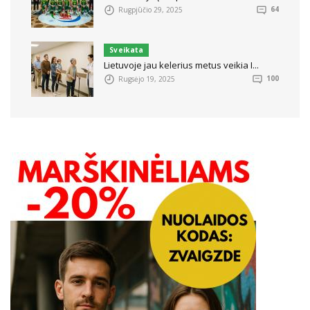
Rugpjūčio 29, 2025
64
Sveikata
Lietuvoje jau kelerius metus veikia I...
Rugsėjo 19, 2025
100