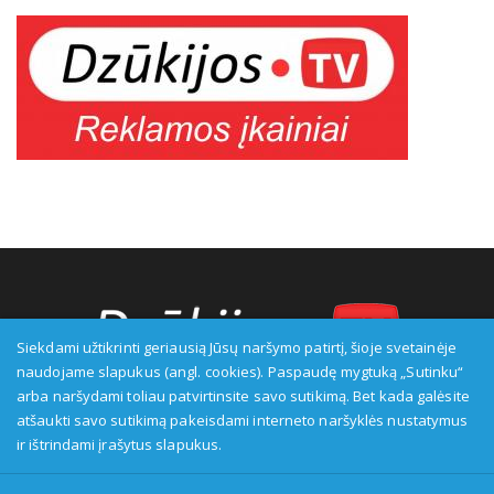
Siekdami užtikrinti geriausią Jūsų naršymo patirtį, šioje svetainėje
naudojame slapukus (angl. cookies). Paspaudę mygtuką „Sutinku“
arba naršydami toliau patvirtinsite savo sutikimą. Bet kada galėsite
Transliuotojas: VšĮ Alytaus regioninė televizija, įmonės kodas:
atšaukti savo sutikimą pakeisdami interneto naršyklės nustatymus
149916583, adresas: Kranto g. 33, LT-62147 Alytus, priežiūros
ir ištrindami įrašytus slapukus.
institucija - Visuomenės informavimo etikos asociacija: