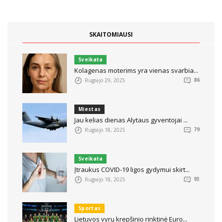
SKAITOMIAUSI
Sveikata
Kolagenas moterims yra vienas svarbia...
Rugsėjo 29, 2025
86
Miestas
Jau kelias dienas Alytaus gyventojai ...
Rugsėjo 18, 2025
79
Sveikata
Įtraukus COVID-19 ligos gydymui skirt...
Rugsėjo 18, 2025
93
Sportas
Lietuvos vyrų krepšinio rinktinė Euro...