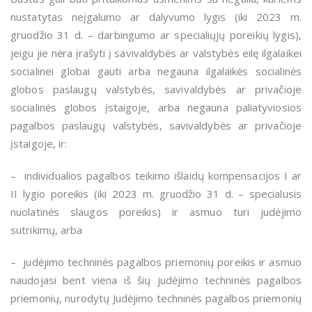
nustatytas neįgalumo ar dalyvumo lygis (iki 2023 m.
gruodžio 31 d. – darbingumo ar specialiųjų poreikių lygis),
jeigu jie nėra įrašyti į savivaldybės ar valstybės eilę ilgalaikei
socialinei globai gauti arba negauna ilgalaikės socialinės
globos paslaugų valstybės, savivaldybės ar privačioje
socialinės globos įstaigoje, arba negauna paliatyviosios
pagalbos paslaugų valstybės, savivaldybės ar privačioje
įstaigoje, ir:
– individualios pagalbos teikimo išlaidų kompensacijos I ar
II lygio poreikis (iki 2023 m. gruodžio 31 d. – specialusis
nuolatinės slaugos poreikis) ir asmuo turi judėjimo
sutrikimų, arba
– judėjimo techninės pagalbos priemonių poreikis ir asmuo
naudojasi bent viena iš šių judėjimo techninės pagalbos
priemonių, nurodytų Judėjimo techninės pagalbos priemonių