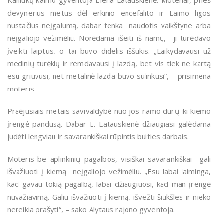
Kaniūkų kaimo gyventoja Elena Latauskienė. Moteriai, prieš
devynerius metus dėl erkinio encefalito ir Laimo ligos
nustačius neįgalumą, dabar tenka naudotis vaikštyne arba
neįgaliojo vežimėliu. Norėdama išeiti iš namų, ji turėdavo
įveikti laiptus, o tai buvo didelis iššūkis. „Laikydavausi už
medinių turėklų ir remdavausi į lazdą, bet vis tiek ne kartą
esu griuvusi, net metalinė lazda buvo sulinkusi“, – prisimena
moteris.
Praėjusiais metais savivaldybė nuo jos namo durų iki kiemo
įrengė pandusą. Dabar E. Latauskienė džiaugiasi galėdama
judėti lengviau ir savarankiškai rūpintis buities darbais.
Moteris be aplinkinių pagalbos, visiškai savarankiškai gali
išvažiuoti į kiemą neįgaliojo vežimėliu. „Esu labai laiminga,
kad gavau tokią pagalbą, labai džiaugiuosi, kad man įrengė
nuvažiavimą. Galiu išvažiuoti į kiemą, išvežti šiukšles ir nieko
nereikia prašyti“, – sako Alytaus rajono gyventoja.