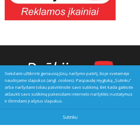
Siekdami užtikrinti geriausią Jūsų naršymo patirtį, šioje svetainėje
naudojame slapukus (angl. cookies). Paspaudę mygtuką „Sutinku“
arba naršydami toliau patvirtinsite savo sutikimą. Bet kada galėsite
Transliuotojas: VšĮ Alytaus regioninė televizija, įmonės kodas:
atšaukti savo sutikimą pakeisdami interneto naršyklės nustatymus
149916583, adresas: Kranto g. 33, LT-62147 Alytus, priežiūros
ir ištrindami įrašytus slapukus.
institucija - Visuomenės informavimo etikos asociacija:
www.etikoskomisija.lt. Informacija apie galimus pažeidimus gali
Sutinku
būti teikiama Lietuvos radijo ir televizijos komisijai (www.rtk.lt)
arba Visuomenės informavimo etikos komisijai