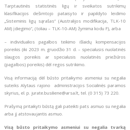
Tarptautinės statistinės ligų ir sveikatos sutrikimų
klasifikacijos dešimtojo pataisyto ir papildyto leidimo
„Sisteminis ligų sąrašas“ (Australijos modifikacija, TLK-10
AM) įdiegimo“, (toliau – TLK-10-AM) žymima kodu F), arba
– individualios pagalbos teikimo išlaidų kompensacijos
poreikis (iki 2023 m. gruodžio 31 d. – specialusis nuolatinės
slaugos poreikis ar specialusis nuolatinės priežiūros
(pagalbos) poreikis) dėl regos sutrikimo.
Visą informaciją dėl būsto pritaikymo asmeniui su negalia
suteiks Alytaus rajono administracijos Socialinės paramos
skyrius, el. p. jurate.busiliene@arsa.lt, tel. (0 315) 73 220.
Prašymą pritaikyti būstą gali pateikti pats asmuo su negalia
arba jį atstovaujantis asmuo.
Visą būsto pritaikymo asmeniui su negalia tvarką