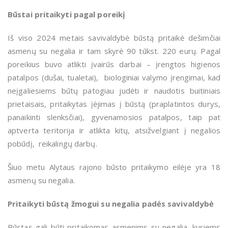
Būstai pritaikyti pagal poreikį
Iš viso 2024 metais savivaldybė būstą pritaikė dešimčiai
asmenų su negalia ir tam skyrė 90 tūkst. 220 eurų. Pagal
poreikius buvo atlikti įvairūs darbai – įrengtos higienos
patalpos (dušai, tualetai), biologiniai valymo įrengimai, kad
neįgaliesiems būtų patogiau judėti ir naudotis buitiniais
prietaisais, pritaikytas įėjimas į būstą (praplatintos durys,
panaikinti slenksčiai), gyvenamosios patalpos, taip pat
aptverta teritorija ir atlikta kitų, atsižvelgiant į negalios
pobūdį, reikalingų darbų.
Šiuo metu Alytaus rajono būsto pritaikymo eilėje yra 18
asmenų su negalia.
Pritaikyti būstą žmogui su negalia padės savivaldybė
Būstas gali būti pritaikomas asmenims su negalia, kuriems