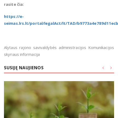
rasite čia:
https://e-
seimas.lrs.lt/portal/legalAct/lt/TAD/b9773a4e789d11e
Alytaus rajono savivaldybės administracijos Komunikacijos
skyriaus informacija
SUSIJĘ NAUJIENOS