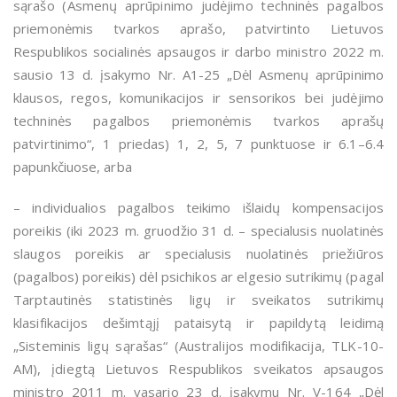
sąrašo (Asmenų aprūpinimo judėjimo techninės pagalbos
priemonėmis tvarkos aprašo, patvirtinto Lietuvos
Respublikos socialinės apsaugos ir darbo ministro 2022 m.
sausio 13 d. įsakymo Nr. A1-25 „Dėl Asmenų aprūpinimo
klausos, regos, komunikacijos ir sensorikos bei judėjimo
techninės pagalbos priemonėmis tvarkos aprašų
patvirtinimo“, 1 priedas) 1, 2, 5, 7 punktuose ir 6.1–6.4
papunkčiuose, arba
– individualios pagalbos teikimo išlaidų kompensacijos
poreikis (iki 2023 m. gruodžio 31 d. – specialusis nuolatinės
slaugos poreikis ar specialusis nuolatinės priežiūros
(pagalbos) poreikis) dėl psichikos ar elgesio sutrikimų (pagal
Tarptautinės statistinės ligų ir sveikatos sutrikimų
klasifikacijos dešimtąjį pataisytą ir papildytą leidimą
„Sisteminis ligų sąrašas“ (Australijos modifikacija, TLK-10-
AM), įdiegtą Lietuvos Respublikos sveikatos apsaugos
ministro 2011 m. vasario 23 d. įsakymu Nr. V-164 „Dėl