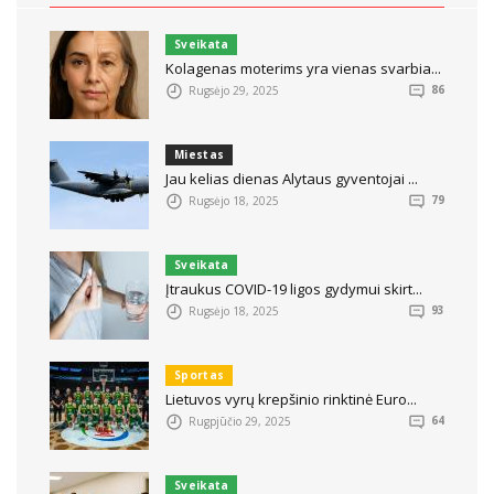
Sveikata
Kolagenas moterims yra vienas svarbia...
Rugsėjo 29, 2025
86
Miestas
Jau kelias dienas Alytaus gyventojai ...
Rugsėjo 18, 2025
79
Sveikata
Įtraukus COVID-19 ligos gydymui skirt...
Rugsėjo 18, 2025
93
Sportas
Lietuvos vyrų krepšinio rinktinė Euro...
Rugpjūčio 29, 2025
64
Sveikata