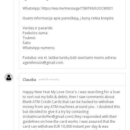
WhatsApp: https://wa.me/message/TSMTK63UOCMXD1
Išsami informacija apie pareiškėją, į kurią reikia kreiptis:
Vardas ir pavardė:
Paskolos suma:
Trukmė:
Šalis:
WhatsApp numeris:
Pastaba: visi el. laiškai turėtų būti siunčiami mums adresu
agenthinson@gmail.com
Claudia
prieš 50 minučių
Happy New Year My Love Once's. I was searching for a loan
to sort out my bills & debts, then I saw comments about
Blank ATM Credit Cards that can be hacked to withdraw
money from any ATM machines around you . I doubted this
but decided to give it a try by contacting
{rickatmcardoffer@gmail.com} they responded with their
guidelines on how the card works. I was assured that the
card can withdraw EUR 10,000 instant per day & was