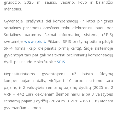
gruodžio, 2025 m. sausio, vasario, kovo ir balandžio
mėnesius.
Gyventojai prašymus dėl kompensacijų (ir kitos piniginės
socialinės paramos) kviečiami teikti elektroniniu būdu per
Socialinės paramos šeimai informacinę sistemą (SPIS)
svetainėje
www.spis.lt.
Pildant SPIS prašymą būtina pildyti
SP-4 formą (kaip kreipiantis pirmą kartą). Šioje sistemoje
gyventojai taip pat gali pasitikrinti preliminarų kompensacijų
dydį, pasinaudoję skaičiuokle
SPIS.
Nepasiturintiems gyventojams už būsto šildymą
kompensuojama dalis, viršijanti 10 proc. skirtumo tarp
pajamų ir 2 valstybės remiamų pajamų dydžių (2025 m. 2
VRP – 442 Eur) kiekvienam šeimos nariui arba 3 valstybės
remiamų pajamų dydžių (2024 m. 3 VRP – 663 Eur) vienam
gyvenančiam asmeniui.