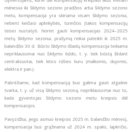
Gyventojams, kurie dėl kompensacijų kreipiasi likus vienam
mėnesiui iki šildymo sezono pradžios arba šildymo sezono
metu, kompensacija yra skiriama visam šildymo sezonui,
nebent keičiasi aplinkybės, turinčios įtakos kompensacijų
teisei nustatyti. Norint gauti kompensacijas 2024–2025
metų šildymo sezonui, prašymą reikia pateikti ik 2025 m.
balandžio 30 d. Būsto šildymo išlaidų kompensacija teikiama
nepriklausomai nuo šildymo būdo, t. y. tiek būstą šildant
centralizuotai, tiek kitos rūšies kuru (malkomis, dujomis,
elektra ir pan.).
Pabrėžiame, kad kompensaciją bus galima gauti atgaline
tvarka, t. y. už visą šildymo sezoną, nepriklausomai nuo to,
kada gyventojas šildymo sezono metu kreipsis dėl
kompensacijos.
Pavyzdžiui, jeigu asmuo kreipsis 2025 m. balandžio mėnesį,
kompensacija bus grąžinama už 2024 m. spalio, lapkričio,