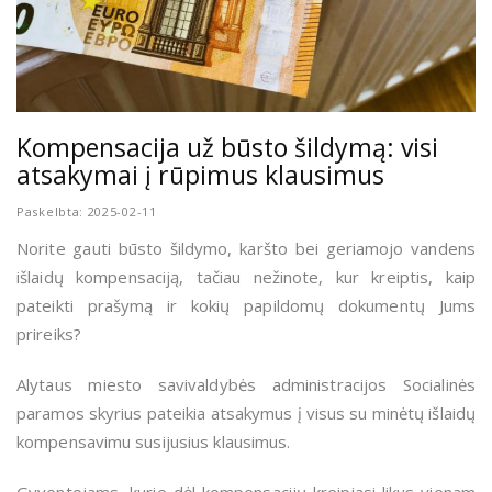
Kompensacija už būsto šildymą: visi
atsakymai į rūpimus klausimus
Paskelbta: 2025-02-11
Norite gauti būsto šildymo, karšto bei geriamojo vandens
išlaidų kompensaciją, tačiau nežinote, kur kreiptis, kaip
pateikti prašymą ir kokių papildomų dokumentų Jums
prireiks?
Alytaus miesto savivaldybės administracijos Socialinės
paramos skyrius pateikia atsakymus į visus su minėtų išlaidų
kompensavimu susijusius klausimus.