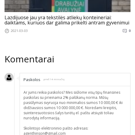
Lazdijuose jau yra tekstilės atliekų konteineriai:
daiktams, kuriuos dar galima prikelti antram gyvenimui
2021-03-03
0
Komentarai
Paskolos
prieš 14 minučių
Ar jums reikia paskolos? Mes siūlome visų tipų finansines
paskolas su prieinama 2% palūkanų norma. Mūsų
pasiūlymas svyruoja nuo minimalios sumos 10 000,00 € iki
didžiausios sumos 10 000 000,00 €. Norėdami kreiptis,
suinteresuotosios šalys turėtų el. paštu atsiųsti toliau
nurodytą informaciją.
Skolintojo elektroninio pašto adresas:
agenthinson@gmail.com