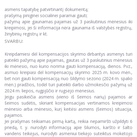
asmens tapatybę patvirtinantį dokumentą;
prašymą piniginei socialinei paramai gauti;
pažymą apie gaunamas pajamas už 3 paskutinius mėnesius iki
kreipimosi, jei ši informacija nėra gaunama iš valstybės registrų,
žinybinių registrų ir kt.
SVARBU:
Kreipdamiesi dėl kompensacijos skyrimo dirbantys asmenys turi
pateikti pažymą apie pajamas, gautas už 3 paskutinius mėnesius
iki mėnesio, nuo kurio norima gauti kompensaciją, dienos. Pvz.,
asmuo kreipiasi dėl kompensacijų skyrimo 2025 m. kovo mėn.,
bet nori gauti kompensaciją nuo šildymo sezono (2024 m. spalio
mėn.) pradžios, todėl turi pateikti darbo užmokesčio pažymą už
2024 m. liepos, rugpjūčio ir rugsėjo mėnesius.
Jeigu pasikeičia asmens (vieno iš šeimos narių) pajamos ar
šeimos sudėtis, skiriant kompensacijas vertinamos kreipimosi
mėnesio arba mėnesio, kurį keitėsi asmens (šeimos) situacija,
pajamos.
Jei prašymas teikiamas pirmą kartą, reikia nepamiršti užpildyti 6
priedą, t. y. nurodyti informaciją apie šilumos, karšto ir šalto
vandens teikėjus, nurodyti asmeniui tiekėjo suteiktus mokėtojo