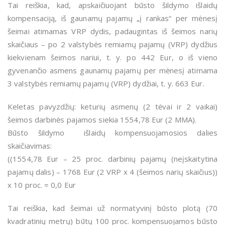
Tai reiškia, kad, apskaičiuojant būsto šildymo išlaidų
kompensaciją, iš gaunamų pajamų „į rankas“ per mėnesį
šeimai atimamas VRP dydis, padaugintas iš šeimos narių
skaičiaus – po 2 valstybės remiamų pajamų (VRP) dydžius
kiekvienam šeimos nariui, t. y. po 442 Eur, o iš vieno
gyvenančio asmens gaunamų pajamų per mėnesį atimama
3 valstybės remiamų pajamų (VRP) dydžiai, t. y. 663 Eur.
Keletas pavyzdžių: keturių asmenų (2 tėvai ir 2 vaikai)
šeimos darbinės pajamos siekia 1554,78 Eur (2 MMA).
Būsto šildymo išlaidų kompensuojamosios dalies
skaičiavimas:
((1554,78 Eur – 25 proc. darbinių pajamų (neįskaitytina
pajamų dalis) – 1768 Eur (2 VRP x 4 (šeimos narių skaičius))
x 10 proc. = 0,0 Eur
Tai reiškia, kad šeimai už normatyvinį būsto plotą (70
kvadratinių metrų) būtų 100 proc. kompensuojamos būsto