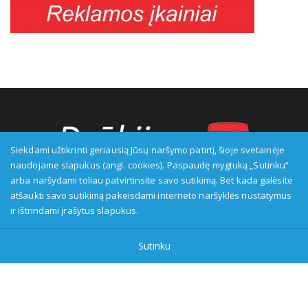
Siekdami užtikrinti geriausią Jūsų naršymo patirtį, šioje svetainėje
naudojame slapukus (angl. cookies). Paspaudę mygtuką „Sutinku“
arba naršydami toliau patvirtinsite savo sutikimą. Bet kada galėsite
Transliuotojas: VšĮ Alytaus regioninė televizija, įmonės kodas:
atšaukti savo sutikimą pakeisdami interneto naršyklės nustatymus
149916583, adresas: Kranto g. 33, LT-62147 Alytus, priežiūros
ir ištrindami įrašytus slapukus.
institucija - Visuomenės informavimo etikos asociacija:
www.etikoskomisija.lt. Informacija apie galimus pažeidimus gali
Sutinku
būti teikiama Lietuvos radijo ir televizijos komisijai (www.rtk.lt)
arba Visuomenės informavimo etikos komisijai
(www.etikoskomisija.lt)
Tel/faks: 0 687 05056
Reklama: