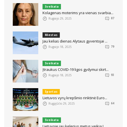
Sveikata
Kolagenas moterims yra vienas svarbia...
Rugsėjo 29, 2025
87
Miestas
Jau kelias dienas Alytaus gyventojai ...
Rugsėjo 18, 2025
79
Sveikata
Įtraukus COVID-19 ligos gydymui skirt...
Rugsėjo 18, 2025
93
Sportas
Lietuvos vyrų krepšinio rinktinė Euro...
Rugpjūčio 29, 2025
64
Sveikata
Lietuvoje jau kelerius metus veikia I...