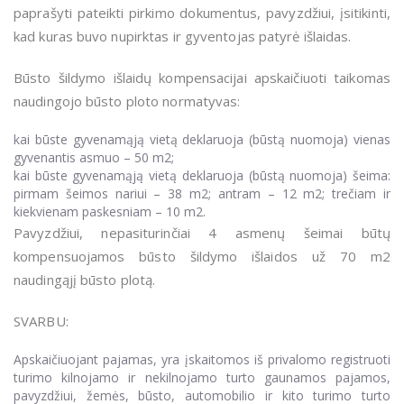
paprašyti pateikti pirkimo dokumentus, pavyzdžiui, įsitikinti,
kad kuras buvo nupirktas ir gyventojas patyrė išlaidas.
Būsto šildymo išlaidų kompensacijai apskaičiuoti taikomas
naudingojo būsto ploto normatyvas:
kai būste gyvenamąją vietą deklaruoja (būstą nuomoja) vienas
gyvenantis asmuo – 50 m2;
kai būste gyvenamąją vietą deklaruoja (būstą nuomoja) šeima:
pirmam šeimos nariui – 38 m2; antram – 12 m2; trečiam ir
kiekvienam paskesniam – 10 m2.
Pavyzdžiui, nepasiturinčiai 4 asmenų šeimai būtų
kompensuojamos būsto šildymo išlaidos už 70 m2
naudingąjį būsto plotą.
SVARBU:
Apskaičiuojant pajamas, yra įskaitomos iš privalomo registruoti
turimo kilnojamo ir nekilnojamo turto gaunamos pajamos,
pavyzdžiui, žemės, būsto, automobilio ir kito turimo turto