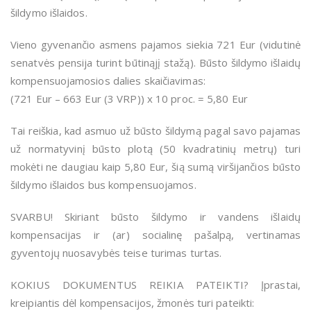
šildymo išlaidos.
Vieno gyvenančio asmens pajamos siekia 721 Eur (vidutinė
senatvės pensija turint būtinąjį stažą). Būsto šildymo išlaidų
kompensuojamosios dalies skaičiavimas:
(721 Eur – 663 Eur (3 VRP)) x 10 proc. = 5,80 Eur
Tai reiškia, kad asmuo už būsto šildymą pagal savo pajamas
už normatyvinį būsto plotą (50 kvadratinių metrų) turi
mokėti ne daugiau kaip 5,80 Eur, šią sumą viršijančios būsto
šildymo išlaidos bus kompensuojamos.
SVARBU!
Skiriant būsto šildymo ir vandens išlaidų
kompensacijas ir (ar) socialinę pašalpą, vertinamas
gyventojų nuosavybės teise turimas turtas.
KOKIUS DOKUMENTUS REIKIA PATEIKTI? Į
prastai,
kreipiantis dėl kompensacijos, žmonės turi pateikti: