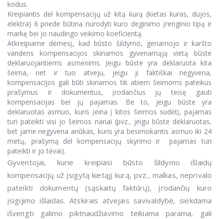
kodus.
Kreipiantis dėl kompensacijų už kitą kurą (kietas kuras, dujos,
elektra) 6 priede būtina nurodyti kuro deginimo įrenginio tipą ir
markę bei jo naudingo veikimo koeficientą.
Atkreipiame dėmesį, kad būsto šildymo, geriamojo ir karšto
vandens kompensacijos skiriamos gyvenamąją vietą būste
deklaruojantiems asmenims. Jeigu būste yra deklaruota kita
šeima, net ir tuo atveju, jeigu ji faktiškai negyvena,
kompensacijos gali būti skiriamos tik abiem šeimoms pateikus
prašymus ir dokumentus, įrodančius jų teisę gauti
kompensacijas bei jų pajamas. Be to, jeigu būste yra
deklaruotas asmuo, kuris įeina į kitos šeimos sudėtį, pajamas
turi pateikti visi jo šeimos nariai (pvz., jeigu būste deklaruotas,
bet jame negyvena anūkas, kuris yra besimokantis asmuo iki 24
metų, prašymą dėl kompensacijų skyrimo ir pajamas turi
pateikti ir jo tėvai).
Gyventojai, kurie kreipiasi būsto šildymo išlaidų
kompensacijų už įsigytą kietąjį kurą, pvz., malkas, neprivalo
pateikti dokumentų (sąskaitų faktūrų), įrodančių kuro
įsigijimo išlaidas. Atskirais atvejais savivaldybė, siekdama
išvengti galimo piktnaudžiavimo teikiama parama, gali