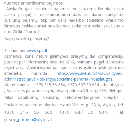
nuomos ar pardavimo pajamos.
Apskaičiuojant vidutines pajamas, neįskaitoma išmoka vaikui
(vaiko pinigai) ir neįskaičiuojama dalis su darbo santykiais
susijusių pajamų, taip pat dalis nedarbo socialinio draudimo
išmokos (priklausomai nuo šeimos sudėties ir vaikų skaičiaus –
nuo 20 iki 40 proc.).
Kaip pateikti prašymą?
El. būdu per
www.spis.lt
Asmenys, kurie neturi galimybės prašymų dėl kompensacijų
pateikti per informacinę sistemą SPIS, priimami pagal išankstinę
registraciją. Apsilankymui pas specialistus galima užsiregistruoti
internetu, nuoroda
https://www.alytus.lt/lt/savivaldybes-
administracija/veiklos-sritys/socialine-parama-ir-paslaugos
,
skambinant tel. +370 315 56 660, +370 687 30 934 arba atvykus
į Socialinės paramos skyrių, esantį adresu Vilties g. 28A, Alytuje.
Kilus papildomų klausimų, rekomenduojame kreiptis į
Socialinės paramos skyrių, esantį Vilties g. 28 A, Alytus, tel.
+370 315 56 660, +370 687 30 934, el.
p.
soc_parama@alytus.lt