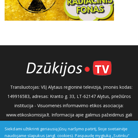
Transliuotojas: VšĮ Alytaus regioninė televizija, įmonės kodas:
149916583, adresas: Kranto g. 33, LT-62147 Alytus, priežiūros
institucija - Visuomenės informavimo etikos asociacija:
www.etikoskomisija.lt. Informacija apie galimus pažeidimus gali
būti teikiama Lietuvos radijo ir televizijos komisijai (www.rtk.lt)
Siekdami užtikrinti geriausią Jūsų naršymo patirtį, šioje svetainėje
arba Visuomenės informavimo etikos komisijai
naudojame slapukus (angl. cookies). Paspaudę mygtuką „Sutinku“