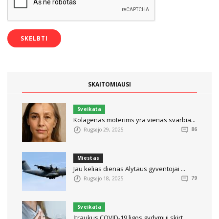
SKAITOMIAUSI
Sveikata
Kolagenas moterims yra vienas svarbia...
Rugsėjo 29, 2025
86
Miestas
Jau kelias dienas Alytaus gyventojai ...
Rugsėjo 18, 2025
79
Sveikata
Įtraukus COVID-19 ligos gydymui skirt...