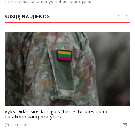
ir imitaciniai šaudmenys nebus naudojami.
SUSIJĘ NAUJIENOS
Vyks Didžiosios kunigaikštienės Birutės ulonų
bataliono karių pratybos
2024-11-09
1