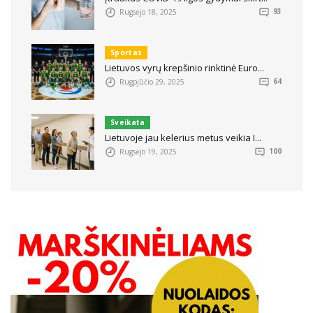
Rugsėjo 18, 2025
93
Sportas
Lietuvos vyrų krepšinio rinktinė Euro...
Rugpjūčio 29, 2025
64
Sveikata
Lietuvoje jau kelerius metus veikia I...
Rugsėjo 19, 2025
100