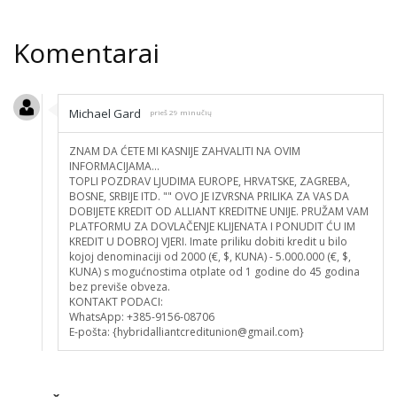
Komentarai
Michael Gard
prieš 29 minučių
ZNAM DA ĆETE MI KASNIJE ZAHVALITI NA OVIM
INFORMACIJAMA...
TOPLI POZDRAV LJUDIMA EUROPE, HRVATSKE, ZAGREBA,
BOSNE, SRBIJE ITD. "" OVO JE IZVRSNA PRILIKA ZA VAS DA
DOBIJETE KREDIT OD ALLIANT KREDITNE UNIJE. PRUŽAM VAM
PLATFORMU ZA DOVLAČENJE KLIJENATA I PONUDIT ĆU IM
KREDIT U DOBROJ VJERI. Imate priliku dobiti kredit u bilo
kojoj denominaciji od 2000 (€, $, KUNA) - 5.000.000 (€, $,
KUNA) s mogućnostima otplate od 1 godine do 45 godina
bez previše obveza.
KONTAKT PODACI:
WhatsApp: +385-9156-08706
E-pošta: {hybridalliantcreditunion@gmail.com}