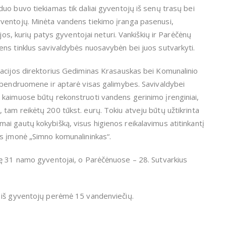
uo buvo tiekiamas tik daliai gyventojų iš senų trasų bei
ventojų. Minėta vandens tiekimo įranga pasenusi,
jos, kurių patys gyventojai neturi. Vankiškių ir Parėčėnų
ns tinklus savivaldybės nuosavybėn bei juos sutvarkyti.
racijos direktorius Gediminas Krasauskas bei Komunalinio
 bendruomene ir aptarė visas galimybes. Savivaldybei
 kaimuose būtų rekonstruoti vandens gerinimo įrenginiai,
tam reikėtų 200 tūkst. eurų. Tokiu atveju būtų užtikrinta
i gautų kokybišką, visus higienos reikalavimus atitinkantį
ės įmonė „Simno komunalininkas“.
gę 31 namo gyventojai, o Parėčėnuose – 28. Sutvarkius
 iš gyventojų perėmė 15 vandenviečių.