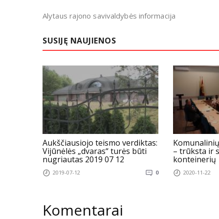
Alytaus rajono savivaldybės informacija
SUSIJĘ NAUJIENOS
Aukščiausiojo teismo verdiktas:
Komunalinių
Vijūnėlės „dvaras“ turės būti
– trūksta ir
nugriautas 2019 07 12
konteinerių
2019-07-12
0
2020-11-22
Komentarai