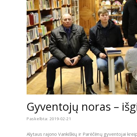
Gyventojų noras – išg
Paskelbta: 2019-02-21
Alytaus rajono Vankiškių ir Parėčėnų gyventojai krei