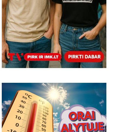
uo gruodžio – keletas Kelių
Susitikimas dėl Europos
ismo taisyklių pokyčių eismo
komisijos finansuojamo
augumui didinti
projekto „Bridge“
2024-11-07
0
2019-12-13