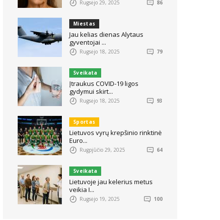
Rugsėjo 29, 2025
86
Miestas
Jau kelias dienas Alytaus
gyventojai ...
Rugsėjo 18, 2025
79
Sveikata
Įtraukus COVID-19 ligos
gydymui skirt...
Rugsėjo 18, 2025
93
Sportas
Lietuvos vyrų krepšinio rinktinė
Euro...
Rugpjūčio 29, 2025
64
Sveikata
Lietuvoje jau kelerius metus
veikia I...
Rugsėjo 19, 2025
100