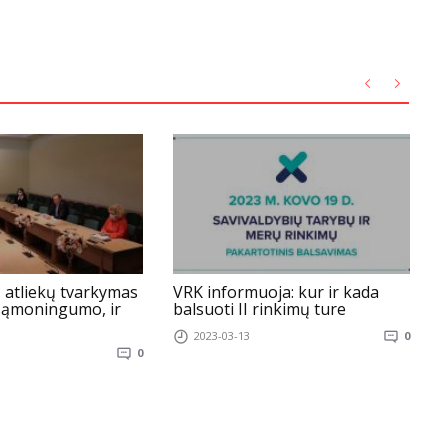
 atliekų tvarkymas
VRK informuoja: kur ir kada
N
 sąmoningumo, ir
balsuoti II rinkimų ture
e
s
2023-03-13
0
0