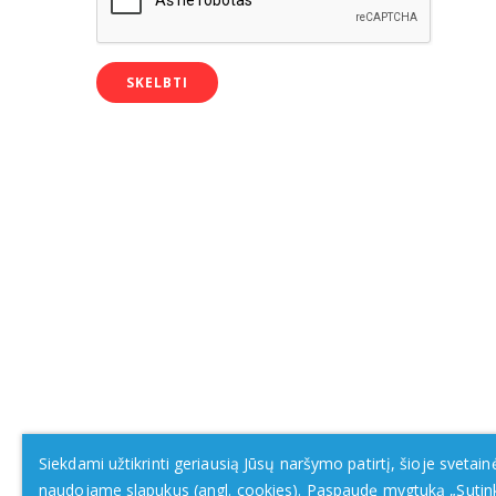
Siekdami užtikrinti geriausią Jūsų naršymo patirtį, šioje svetain
naudojame slapukus (angl. cookies). Paspaudę mygtuką „Sutin