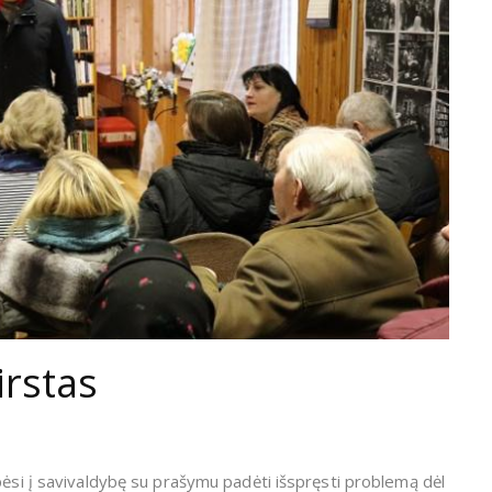
irstas
pėsi į savivaldybę su prašymu padėti išspręsti problemą dėl