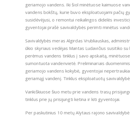
geriamojo vandens. Iki šiol minėtuose kaimuose vand
vandens bokštų, kurie buvo eksploatuojami pačių gy
susidėvėjusi, o remontui reikalingos didelės investici
gyventojai prašė savivaldybės perimti minėtus vande
Savivaldybės meras Algirdas Vrubliauskas, administ
ūkio skyriaus vedėjas Mantas Ludavičius susitiko su
perėmus vandens tinklus į savo apskaitą, minėtuose
sumontuota vandenvietė. Preliminariais duomenimis, 
geriamojo vandens kokybė, gyventojai nepertraukiama
geriamąjį vandenį. Tinklus eksploatuotų savivaldyb
Vankiškiuose šiuo metu prie vandens trasų prisijun
tinklus prie jų prisijungti ketina ir kiti gyventojai.
Per paskutinius 10 metų Alytaus rajono savivaldybė