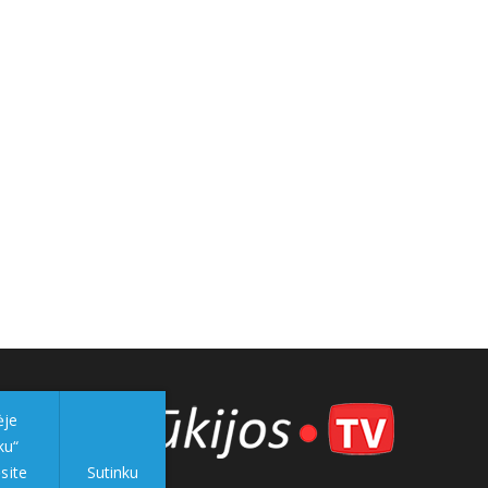
ėje
ku“
site
Sutinku