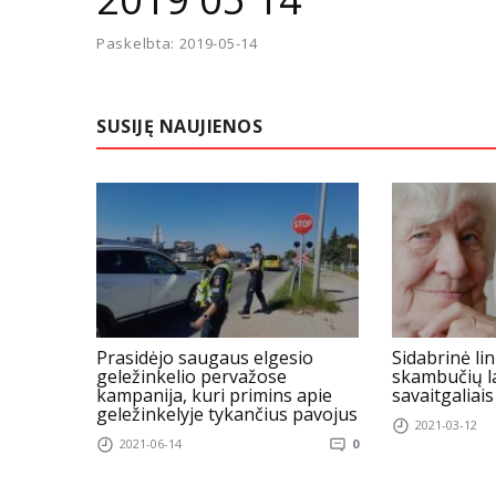
Paskelbta: 2019-05-14
SUSIJĘ NAUJIENOS
Prasidėjo saugaus elgesio
Sidabrinė lin
geležinkelio pervažose
skambučių la
kampanija, kuri primins apie
savaitgaliais
geležinkelyje tykančius pavojus
2021-03-12
2021-06-14
0