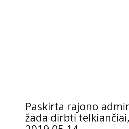
Paskirta rajono admin
žada dirbti telkiančiai,
2019 05 14