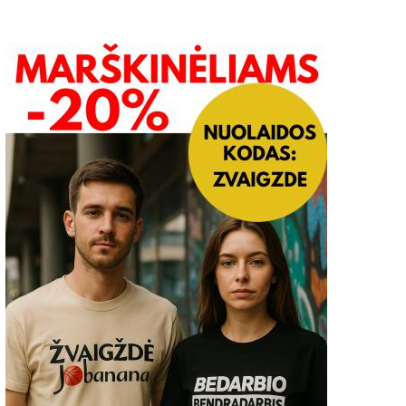
Kas apsakys tas dzūkų
Jau šį penktadienį Punia 
inksmybes!
kviečia į Onines!
2022-09-12
0
2022-07-19