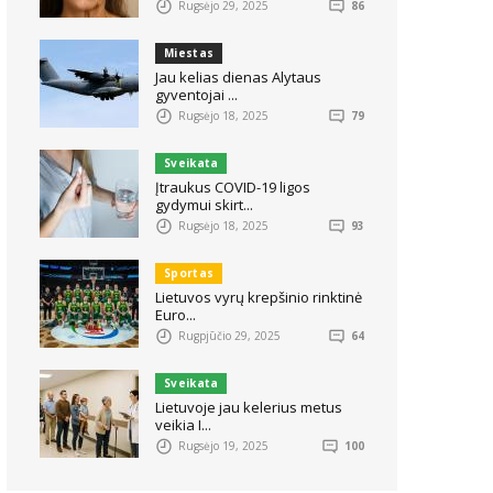
Rugsėjo 29, 2025
86
Miestas
Jau kelias dienas Alytaus
gyventojai ...
Rugsėjo 18, 2025
79
Sveikata
Įtraukus COVID-19 ligos
gydymui skirt...
Rugsėjo 18, 2025
93
Sportas
Lietuvos vyrų krepšinio rinktinė
Euro...
Rugpjūčio 29, 2025
64
Sveikata
Lietuvoje jau kelerius metus
veikia I...
Rugsėjo 19, 2025
100