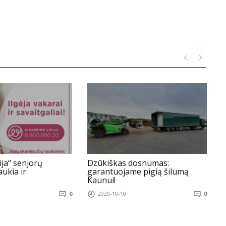
ija“ senjorų
Dzūkiškas dosnumas:
ukia ir
garantuojame pigią šilumą
l
Kaunui!
0
2020-10-10
0