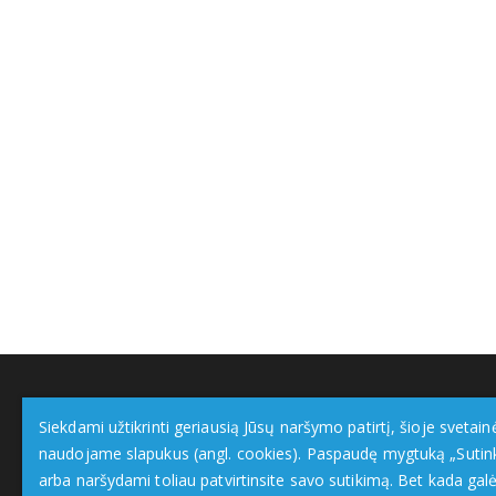
Siekdami užtikrinti geriausią Jūsų naršymo patirtį, šioje svetain
naudojame slapukus (angl. cookies). Paspaudę mygtuką „Sutin
arba naršydami toliau patvirtinsite savo sutikimą. Bet kada galė