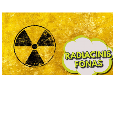
„Drevinuko“ mokyklos-darželio
Alytaus lėlių teatras „Ait
eatro studijos „Drevinukas“
kviečia į pasakaitę „Karū
pektaklio „Katės namai“
Fortūna“
premjera
2022-02-15
2021-12-23
0