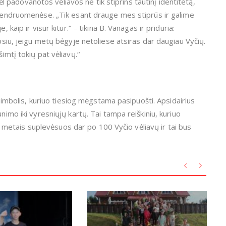
odėl padovanotos vėliavos ne tik stiprins tautinį identitetą,
e bendruomenėse. „Tik esant drauge mes stiprūs ir galime
 kaip ir visur kitur.“ – tikina B. Vanagas ir priduria:
ebsiu, jeigu metų bėgyje netoliese atsiras dar daugiau Vyčių.
imtį tokių pat vėliavų.“
s simbolis, kuriuo tiesiog mėgstama pasipuošti. Apsidairius
nimo iki vyresniųjų kartų. Tai tampa reiškiniu, kuriuo
ais metais suplevėsuos dar po 100 Vyčio vėliavų ir tai bus