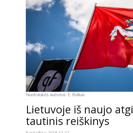
Nuotraukos autorius: E. Buikas
Lietuvoje iš naujo atg
tautinis reiškinys
Paskelbta: 2018-12-27