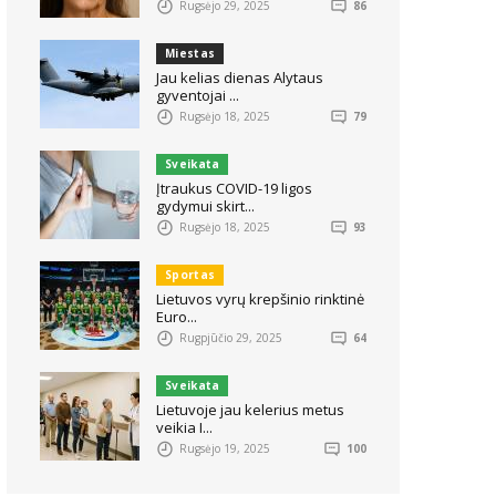
Rugsėjo 29, 2025
86
Miestas
Jau kelias dienas Alytaus
gyventojai ...
Rugsėjo 18, 2025
79
Sveikata
Įtraukus COVID-19 ligos
gydymui skirt...
Rugsėjo 18, 2025
93
Sportas
Lietuvos vyrų krepšinio rinktinė
Euro...
Rugpjūčio 29, 2025
64
Sveikata
Lietuvoje jau kelerius metus
veikia I...
Rugsėjo 19, 2025
100