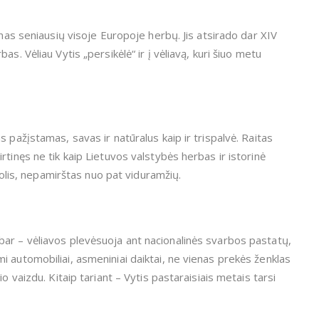
enas seniausių visoje Europoje herbų. Jis atsirado dar XIV
s. Vėliau Vytis „persikėlė“ ir į vėliavą, kuri šiuo metu
 pažįstamas, savas ir natūralus kaip ir trispalvė. Raitas
itvirtinęs ne tik kaip Lietuvos valstybės herbas ir istorinė
mbolis, nepamirštas nuo pat viduramžių.
ar – vėliavos plevėsuoja ant nacionalinės svarbos pastatų,
 automobiliai, asmeniniai daiktai, ne vienas prekės ženklas
o vaizdu. Kitaip tariant – Vytis pastaraisiais metais tarsi