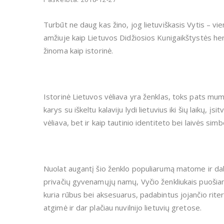
Turbūt ne daug kas žino, jog lietuviškasis Vytis – vi
amžiuje kaip Lietuvos Didžiosios Kunigaikštystės herba
žinoma kaip istorinė.
Istorinė Lietuvos vėliava yra ženklas, toks pats mums
karys su iškeltu kalaviju lydi lietuvius iki šių laikų, įs
vėliava, bet ir kaip tautinio identiteto bei laivės si
Nuolat augantį šio ženklo populiarumą matome ir dab
privačių gyvenamųjų namų, Vyčio ženkliukais puošiami
kuria rūbus bei aksesuarus, padabintus jojančio riteri
atgimė ir dar plačiau nuvilnijo lietuvių gretose.