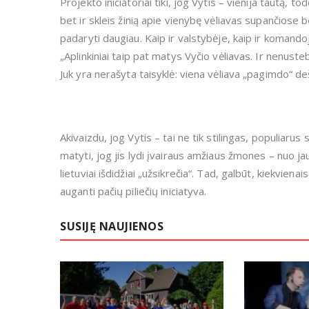
Projekto iniciatoriai tiki, jog Vytis – vienija tautą, t
bet ir skleis žinią apie vienybę vėliavas supančios
padaryti daugiau. Kaip ir valstybėje, kaip ir komandoje,
„Aplinkiniai taip pat matys Vyčio vėliavas. Ir nenust
Juk yra nerašyta taisyklė: viena vėliava „pagimdo“ deš
Akivaizdu, jog Vytis – tai ne tik stilingas, populiaru
matyti, jog jis lydi įvairaus amžiaus žmones – nuo jau
lietuviai išdidžiai „užsikrečia“. Tad, galbūt, kiekvien
auganti pačių piliečių iniciatyva.
SUSIJĘ NAUJIENOS