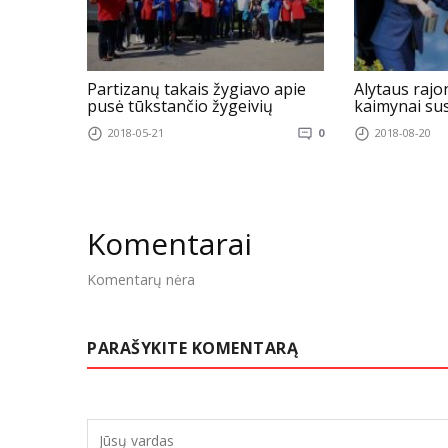
Partizanų takais žygiavo apie
Alytaus rajo
pusė tūkstančio žygeivių
kaimynai sus
2018-05-21
0
2018-08-20
Komentarai
Komentarų nėra
PARAŠYKITE KOMENTARĄ