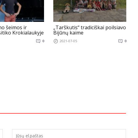
no šeimos ir
„Tarškutis“ tradiciškai poilsiavo
itiko Krokialaukyje
Bijūnų kaime
t
s
0
2021-07-05
0