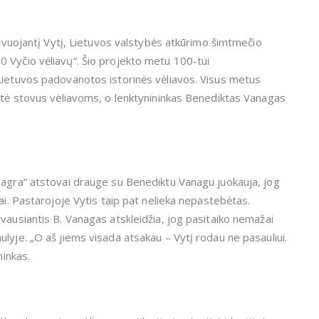
gyvuojantį Vytį, Lietuvos valstybės atkūrimo šimtmečio
 Vyčio vėliavų“. Šio projekto metu 100-tui
Lietuvos padovanotos istorinės vėliavos. Visus metus
tatė stovus vėliavoms, o lenktynininkas Benediktas Vanagas
dagra“ atstovai drauge su Benediktu Vanagu juokauja, jog
ai. Pastarojoje Vytis taip pat nelieka nepastebėtas.
vausiantis B. Vanagas atskleidžia, jog pasitaiko nemažai
lyje. „O aš jiems visada atsakau – Vytį rodau ne pasauliui.
ninkas.