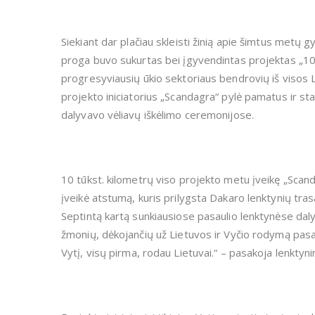
Siekiant dar plačiau skleisti žinią apie šimtus metų 
proga buvo sukurtas bei įgyvendintas projektas „100
progresyviausių ūkio sektoriaus bendrovių iš visos 
projekto iniciatorius „Scandagra“ pylė pamatus ir s
dalyvavo vėliavų iškėlimo ceremonijose.
10 tūkst. kilometrų viso projekto metu įveikę „Scan
įveikė atstumą, kuris prilygsta Dakaro lenktynių tras
Septintą kartą sunkiausiose pasaulio lenktynėse daly
žmonių, dėkojančių už Lietuvos ir Vyčio rodymą pasau
Vytį, visų pirma, rodau Lietuvai.“ – pasakoja lenktyni