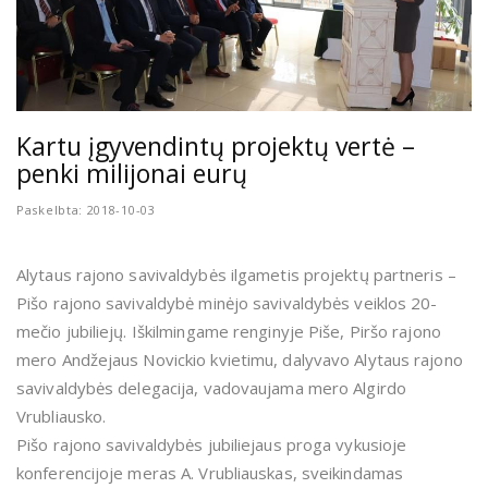
Kartu įgyvendintų projektų vertė –
penki milijonai eurų
Paskelbta: 2018-10-03
Alytaus rajono savivaldybės ilgametis projektų partneris –
Pišo rajono savivaldybė minėjo savivaldybės veiklos 20-
mečio jubiliejų. Iškilmingame renginyje Piše, Piršo rajono
mero Andžejaus Novickio kvietimu, dalyvavo Alytaus rajono
savivaldybės delegacija, vadovaujama mero Algirdo
Vrubliausko.
Pišo rajono savivaldybės jubiliejaus proga vykusioje
konferencijoje meras A. Vrubliauskas, sveikindamas