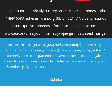
Transliuotojas: VšĮ Alytaus regioninė televizija, įmonės kodas:
149916583, adresas: Kranto g. 33, LT-62147 Alytus, priežiūros
institucija - Visuomenės informavimo etikos asociacija:
www.etikoskomisija.lt. Informacija apie galimus pažeidimus gali
būti teikiama Lietuvos radijo ir televizijos komisijai (www.rtk.lt)
Siekdami užtikrinti geriausią Jūsų naršymo patirtį, šioje svetainėje
arba Visuomenės informavimo etikos komisijai
naudojame slapukus (angl. cookies). Paspaudę mygtuką „Sutinku“
arba naršydami toliau patvirtinsite savo sutikimą. Bet kada galėsite
(www.etikoskomisija.lt)
Tel/faks: 0 687 05056
Reklama:
atšaukti savo sutikimą pakeisdami interneto naršyklės nustatymus
0 687 05056
info@dzukijostv.lt
ir ištrindami įrašytus slapukus.
Sutinku
DzukijosTV.lt
| © 2026 Visos teisės saugomos |
Privatumo