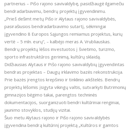
partnerius – Pišo rajono savivaldybę, pasidžiaugė ilgamečiu
bendradarbiavimu, bendrų projektų įgyvendinimu.
„Prieš dešimt metų Pišo ir Alytaus rajono savivaldybės,
pasirašiusios bendradarbiavimo sutartį, sėkmingai
įgyvendino 8 Europos Sąjungos remiamus projektus, kurių
vertė – 5 mln. eurų“, – kalbėjo meras A. Vrubliauskas.
Bendrų projektų lėšos investuotos į švietimo, turizmo,
sporto infrastruktūros gerinimą, kultūrų sklaidą.
Didžiausias Alytaus ir Pišo rajono savivaldybių įgyvendintas
bendras projektas – Daugų irklavimo bazės rekonstrukcija.
Prie bazės įrengtos krepšinio ir tinklinio aikštelės. Bendrų
projektų lėšomis įsigyta vikingų valtis, sutvarkyti Butrimonių
gimnazijos bėgimo takai, parengtos techninės
dokumentacijos, suorganizuoti bendri kultūriniai renginiai,
jaunimo stovyklos, studijų vizitai.
Šiuo metu Alytaus rajono ir Pišo rajono savivaldybės
įgyvendina bendrą kultūrinį projektą „Kultūros ir gamtos