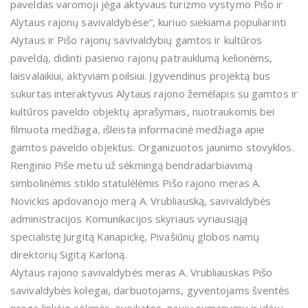
paveldas varomoji jėga aktyvaus turizmo vystymo Pišo ir
Alytaus rajonų savivaldybėse“, kuriuo siekiama populiarinti
Alytaus ir Pišo rajonų savivaldybių gamtos ir kultūros
paveldą, didinti pasienio rajonų patrauklumą kelionėms,
laisvalaikiui, aktyviam poilsiui. Įgyvendinus projektą bus
sukurtas interaktyvus Alytaus rajono žemėlapis su gamtos ir
kultūros paveldo objektų aprašymais, nuotraukomis bei
filmuota medžiaga, išleista informacinė medžiaga apie
gamtos paveldo objektus. Organizuotos jaunimo stovyklos.
Renginio Piše metu už sėkmingą bendradarbiavimą
simbolinėmis stiklo statulėlėmis Pišo rajono meras A.
Novickis apdovanojo merą A. Vrubliauską, savivaldybės
administracijos Komunikacijos skyriaus vyriausiąją
specialistę Jurgitą Kanapickę, Pivašiūnų globos namų
direktorių Sigitą Karloną.
Alytaus rajono savivaldybės meras A. Vrubliauskas Pišo
savivaldybės kolegai, darbuotojams, gyventojams šventės