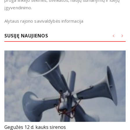
proga linkėjo sėkmės, sveikatos, naujų sumanymų ir idėjų
įgyvendinimo.
Alytaus rajono savivaldybės informacija
SUSIJĘ NAUJIENOS
Gegužės 12 d. kauks sirenos