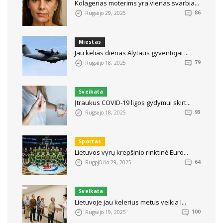
Kolagenas moterims yra vienas svarbia...
Rugsėjo 29, 2025
86
Miestas
Jau kelias dienas Alytaus gyventojai ...
Rugsėjo 18, 2025
79
Sveikata
Įtraukus COVID-19 ligos gydymui skirt...
Rugsėjo 18, 2025
93
Sportas
Lietuvos vyrų krepšinio rinktinė Euro...
Rugpjūčio 29, 2025
64
Sveikata
Lietuvoje jau kelerius metus veikia I...
Rugsėjo 19, 2025
100