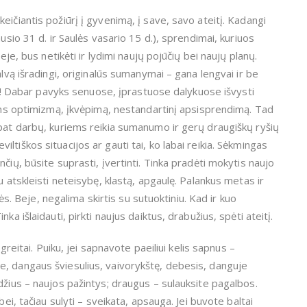
ičiantis požiūrį į gyvenimą, į save, savo ateitį. Kadangi
usio 31 d. ir Saulės vasario 15 d.), sprendimai, kuriuos
eje, bus netikėti ir lydimi naujų pojūčių bei naujų planų.
alvą išradingi, originalūs sumanymai – gana lengvai ir be
jos! Dabar pavyks senuose, įprastuose dalykuose išvysti
tins optimizmą, įkvėpimą, nestandartinį apsisprendimą. Tad
 pat darbų, kuriems reikia sumanumo ir gerų draugiškų ryšių
beviltiškos situacijos ar gauti tai, ko labai reikia. Sėkmingas
čių, būsite suprasti, įvertinti. Tinka pradėti mokytis naujo
u atskleisti neteisybę, klastą, apgaulę. Palankus metas ir
Beje, negalima skirtis su sutuoktiniu. Kad ir kuo
a išlaidauti, pirkti naujus daiktus, drabužius, spėti ateitį.
 greitai. Puiku, jei sapnavote paeiliui kelis sapnus –
e, dangaus šviesulius, vaivorykštę, debesis, danguje
džius – naujos pažintys; draugus – sulauksite pagalbos.
bei, tačiau sulyti – sveikata, apsauga. Jei buvote baltai