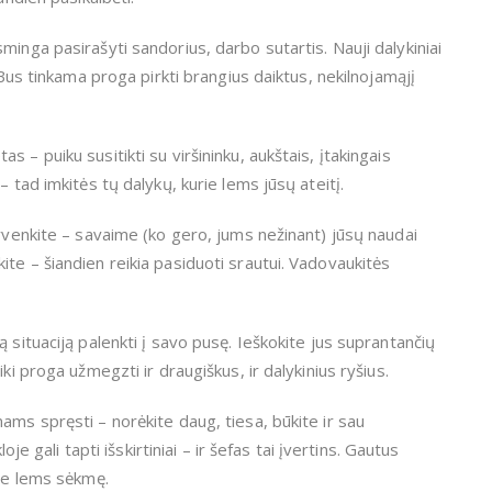
minga pasirašyti sandorius, darbo sutartis. Nauji dalykiniai
 Bus tinkama proga pirkti brangius daiktus, nekilnojamąjį
 – puiku susitikti su viršininku, aukštais, įtakingais
 tad imkitės tų dalykų, kurie lems jūsų ateitį.
gyvenkite – savaime (ko gero, jums nežinant) jūsų naudai
te – šiandien reikia pasiduoti srautui. Vadovaukitės
 situaciją palenkti į savo pusę. Ieškokite jus suprantančių
ki proga užmegzti ir draugiškus, ir dalykinius ryšius.
ams spręsti – norėkite daug, tiesa, būkite ir sau
oje gali tapti išskirtiniai – ir šefas tai įvertins. Gautus
jie lems sėkmę.