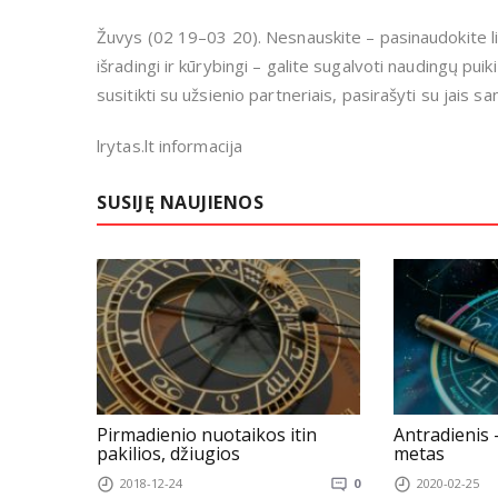
Žuvys (02 19–03 20). Nesnauskite – pasinaudokite lik
išradingi ir kūrybingi – galite sugalvoti naudingų pui
susitikti su užsienio partneriais, pasirašyti su jais sa
lrytas.lt informacija
SUSIJĘ NAUJIENOS
Pirmadienio nuotaikos itin
Antradienis
pakilios, džiugios
metas
2018-12-24
0
2020-02-25