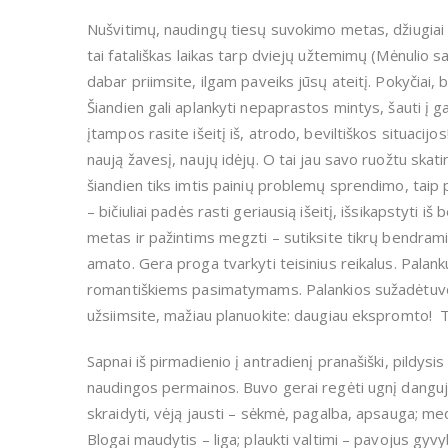
Nušvitimų, naudingų tiesų suvokimo metas, džiugiai ke
tai fatališkas laikas tarp dviejų užtemimų (Mėnulio sa
dabar priimsite, ilgam paveiks jūsų ateitį. Pokyčiai, b
Šiandien gali aplankyti nepaprastos mintys, šauti į g
įtampos rasite išeitį iš, atrodo, beviltiškos situaci
naują žavesį, naujų idėjų. O tai jau savo ruožtu ska
šiandien tiks imtis painių problemų sprendimo, taip
– bičiuliai padės rasti geriausią išeitį, išsikapstyti iš 
metas ir pažintims megzti – sutiksite tikrų bendramin
amato. Gera proga tvarkyti teisinius reikalus. Palank
romantiškiems pasimatymams. Palankios sužadėtuvės. 
užsiimsite, mažiau planuokite: daugiau ekspromto! Tink
Sapnai iš pirmadienio į antradienį pranašiški, pildysis
naudingos permainos. Buvo gerai regėti ugnį danguj
skraidyti, vėją jausti – sėkmė, pagalba, apsauga; me
Blogai maudytis – liga; plaukti valtimi – pavojus gyvy