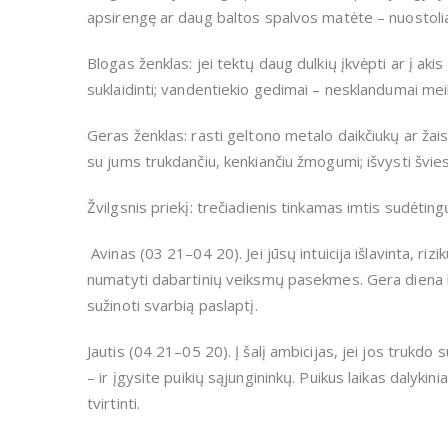
apsirengę ar daug baltos spalvos matėte – nuostolia
Blogas ženklas: jei tektų daug dulkių įkvėpti ar į aki
suklaidinti; vandentiekio gedimai – nesklandumai mei
Geras ženklas: rasti geltono metalo daikčiukų ar žaisl
su jums trukdančiu, kenkiančiu žmogumi; išvysti švi
Žvilgsnis priekį: trečiadienis tinkamas imtis sudėtin
Avinas (03 21–04 20). Jei jūsų intuicija išlavinta, riz
numatyti dabartinių veiksmų pasekmes. Gera diena k
sužinoti svarbią paslaptį.
Jautis (04 21–05 20). Į šalį ambicijas, jei jos trukdo s
– ir įgysite puikių sąjungininkų. Puikus laikas dal
tvirtinti.