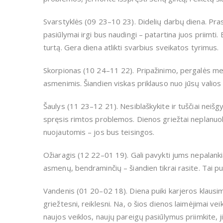
Svarstyklės (09 23–10 23). Didelių darbų diena. Pras
pasiūlymai irgi bus naudingi – patartina juos priimti.
turtą. Gera diena atlikti svarbius sveikatos tyrimus.
Skorpionas (10 24–11 22). Pripažinimo, pergalės metas
asmenimis. Šiandien viskas priklauso nuo jūsų valios –
Šaulys (11 23–12 21). Nesiblaškykite ir tuščiai neiš
spręsis rimtos problemos. Dienos griežtai neplanuoki
nuojautomis – jos bus teisingos.
Ožiaragis (12 22–01 19). Gali pavykti jums nepalankią
asmenų, bendraminčių – šiandien tikrai rasite. Tai pui
Vandenis (01 20–02 18). Diena puiki karjeros klausim
griežtesni, reiklesni. Na, o šios dienos laimėjimai veikl
naujos veiklos, naujų pareigų pasiūlymus priimkite, 