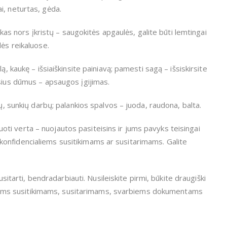
i, neturtas, gėda.
s kas nors įkristų – saugokitės apgaulės, galite būti lemtingai
lės reikaluose.
ą, kaukę – išsiaiškinsite painiavą; pamesti sagą – išsiskirsite
esius dūmus – apsaugos įgijimas.
gų, sunkių darbų; palankios spalvos – juoda, raudona, balta.
ikuoti verta – nuojautos pasiteisins ir jums pavyks teisingai
onfidencialiems susitikimams ar susitarimams. Galite
usitarti, bendradarbiauti. Nusileiskite pirmi, būkite draugiški
ykiniams susitikimams, susitarimams, svarbiems dokumentams