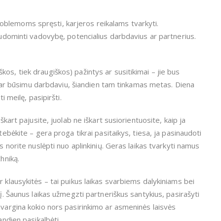
blemoms spręsti, karjeros reikalams tvarkyti.
 sudominti vadovybę, potencialius darbdavius ar partnerius.
os, tiek draugiškos) pažintys ar susitikimai – jie bus
nku ar būsimu darbdaviu, šiandien tam tinkamas metas. Diena
i meilę, pasipiršti.
škart pajusite, juolab ne iškart susiorientuosite, kaip ja
tebėkite – gera proga tikrai pasitaikys, tiesa, ja pasinaudoti
s norite nuslėpti nuo aplinkinių. Geras laikas tvarkyti namus
hniką.
 klausykitės – tai puikus laikas svarbiems dalykiniams bei
tį. Šaunus laikas užmegzti partneriškus santykius, pasirašyti
 vargina kokio nors pasirinkimo ar asmeninės laisvės
andien pasikalbėti.