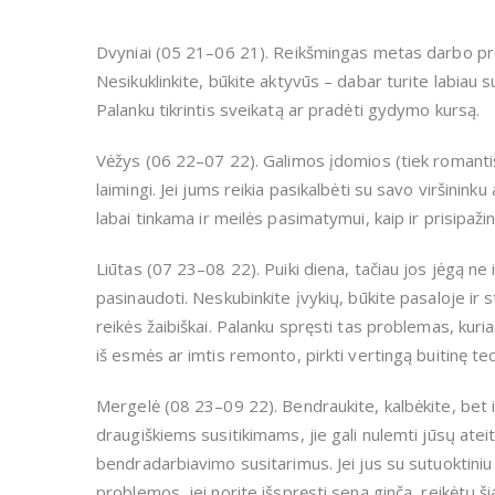
Dvyniai (05 21–06 21). Reikšmingas metas darbo pro
Nesikuklinkite, būkite aktyvūs – dabar turite labiau
Palanku tikrintis sveikatą ar pradėti gydymo kursą.
Vėžys (06 22–07 22). Galimos įdomios (tiek romantišk
laimingi. Jei jums reikia pasikalbėti su savo viršini
labai tinkama ir meilės pasimatymui, kaip ir prisipažint
Liūtas (07 23–08 22). Puiki diena, tačiau jos jėgą ne i
pasinaudoti. Neskubinkite įvykių, būkite pasaloje ir s
reikės žaibiškai. Palanku spręsti tas problemas, kuria
iš esmės ar imtis remonto, pirkti vertingą buitinę tec
Mergelė (08 23–09 22). Bendraukite, kalbėkite, bet ir
draugiškiems susitikimams, jie gali nulemti jūsų atei
bendradarbiavimo susitarimus. Jei jus su sutuoktiniu
problemos, jei norite išspręsti seną ginčą, reikėtų ši