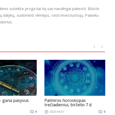
imo suteikta proga kai ką sau naudingai pakeisti. Būsite
kių dalykų, sudominti rėmėjus, rasti investuotojų. Palanku
ndorius.
 – gana pasyvus
Palmiros horoskopas
H
trečiadieniui, birželio 7 d.
v
0
2023-06-07
0