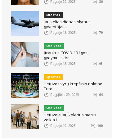
Rugsėjo 29, 2025
86
Miestas
Jau kelias dienas Alytaus
gyventojai ...
Rugsėjo 18, 2025
79
Sveikata
Įtraukus COVID-19 ligos
gydymui skirt...
Rugsėjo 18, 2025
93
Sportas
Lietuvos vyrų krepšinio rinktinė
Euro...
Rugpjūčio 29, 2025
64
Sveikata
Lietuvoje jau kelerius metus
veikia I...
Rugsėjo 19, 2025
100