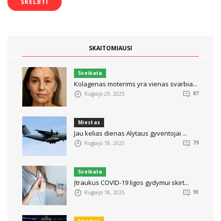
SKAITOMIAUSI
Sveikata
Kolagenas moterims yra vienas svarbia...
Rugsėjo 29, 2025
87
Miestas
Jau kelias dienas Alytaus gyventojai ...
Rugsėjo 18, 2025
79
Sveikata
Įtraukus COVID-19 ligos gydymui skirt...
Rugsėjo 18, 2025
93