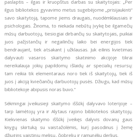
paslaptis – ilgas ir kruopštus darbas su skaitytojais: „Per
ilgus bibliotekos gyvavimo metus sugebėjome „prisijaukinti“
savo skaitytoją, tapome jiems draugais, nuodėmklausiais ir
psichologais. Žinoma, to niekada nebūtų įvykę be ilgamečių
mūsų darbuotojų, tiesiogiai dirbančių su skaitytojais, puikiai
juos pažįstančių ir negailinčių laiko bei energijos tiek
bendraujant, tiek atsakant į užklausas. Juk eilinis kvietimas
dalyvauti vasaros skaitymo skatinimo akcijoje tikrai
nereikalauja jokių papildomų išlaidų ar specialių resursų:
tam reikia tik elementaraus noro tiek iš skaitytojų, tiek iš
juos į akciją kviečiančių darbuotojų pusės. Džiugu, kad mūsų
bibliotekoje abipusis noras buvo.“
Sėkmingai įveikusieji skaitymo iššūkį dalyvavo loterijoje –
tarp laimėtojų yra ir Alytaus rajono bibliotekos skaitytojų.
Kiekvienas skaitymo iššūkį įveikęs dalyvis dovanų gaus
knygų skirtuką su vaistažolėmis, kurį pasodinus į žemę
džiugins vaistinių melisų, čiobrelių ir ramunėlių derlius.