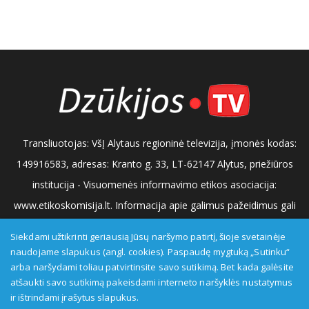
Transliuotojas: VšĮ Alytaus regioninė televizija, įmonės kodas:
149916583, adresas: Kranto g. 33, LT-62147 Alytus, priežiūros
institucija - Visuomenės informavimo etikos asociacija:
www.etikoskomisija.lt. Informacija apie galimus pažeidimus gali
būti teikiama Lietuvos radijo ir televizijos komisijai (www.rtk.lt)
Siekdami užtikrinti geriausią Jūsų naršymo patirtį, šioje svetainėje
arba Visuomenės informavimo etikos komisijai
naudojame slapukus (angl. cookies). Paspaudę mygtuką „Sutinku“
arba naršydami toliau patvirtinsite savo sutikimą. Bet kada galėsite
(www.etikoskomisija.lt)
Tel/faks: 0 687 05056
Reklama:
atšaukti savo sutikimą pakeisdami interneto naršyklės nustatymus
0 687 05056
info@dzukijostv.lt
ir ištrindami įrašytus slapukus.