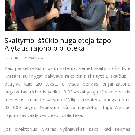
Skaitymo iššūkio nugalėtoja tapo
Alytaus rajono biblioteka
Paskelbta: 2020-09-04
Kaip paskelbė Kultūros ministerija, šiemet skaitymo iššūkyje
„Vasara su knyga“ dalyvavo rekordinis skaitytojų skaičius –
daugiau kaip 20 tūkst., o visas penkias organizatorių
sugalvotas užduotis įveikė 13 934 skaitytojų. Iš viso per tris
mėnesius trukusį skaitymo iššūkį perskaityta daugiau kaip
93 000 knygų. Skaitymo iššūkio nugalėtoja tapo Alytaus
rajono savivaldybės viešoji biblioteka.
Jos direktorius Aivaras Vyšniauskas sako, kad sėkmės