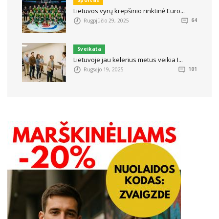
Sportas
Lietuvos vyrų krepšinio rinktinė Euro...
Rugpjūčio 29, 2025
64
Sveikata
Lietuvoje jau kelerius metus veikia I...
Rugsėjo 19, 2025
101