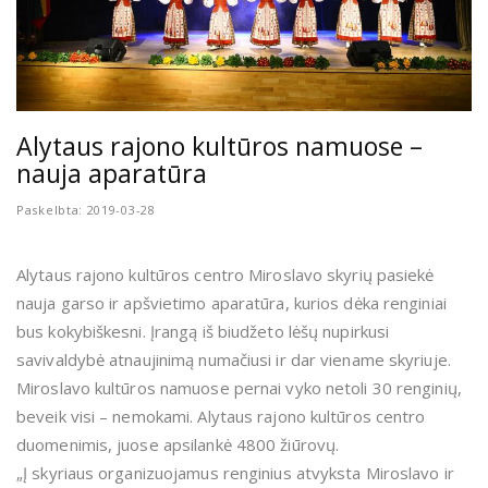
Alytaus rajono kultūros namuose –
nauja aparatūra
Paskelbta: 2019-03-28
Alytaus rajono kultūros centro Miroslavo skyrių pasiekė
nauja garso ir apšvietimo aparatūra, kurios dėka renginiai
bus kokybiškesni. Įrangą iš biudžeto lėšų nupirkusi
savivaldybė atnaujinimą numačiusi ir dar viename skyriuje.
Miroslavo kultūros namuose pernai vyko netoli 30 renginių,
beveik visi – nemokami. Alytaus rajono kultūros centro
duomenimis, juose apsilankė 4800 žiūrovų.
„Į skyriaus organizuojamus renginius atvyksta Miroslavo ir