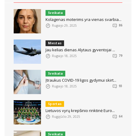
Sveikata
Kolagenas moterims yra vienas svarbia...
Rugsėjo 29, 2025
86
Miestas
Jau kelias dienas Alytaus gyventojai ...
Rugsėjo 18, 2025
79
Sveikata
Įtraukus COVID-19 ligos gydymui skirt...
Rugsėjo 18, 2025
93
Sportas
Lietuvos vyrų krepšinio rinktinė Euro...
Rugpjūčio 29, 2025
64
Sveikata