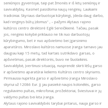
seniūnijos gyventojai, taip pat žmonės ir iš kitų seniūnijų ir
savivaldybių. Kasmet pasiūloma naujų renginių. Laukiami
tradiciniai. Skyriaus darbuotojai kūrybingi, įdeda daug darbo,
kad renginys būtų įdomus“ , – pažymi Alytaus rajono
kultūros centro direktorė Eglė Sereičikienė. Tačiau, pasak
jos, renginio kokybė priklauso ne tik nuo darbuotojų
kūrybingumo, bet ir nuo apšvietimo bei įgarsinimo
aparatūros. Miroslavo kultūros namuose įranga tarnavo jau
daugiau kaip 15 metų, tad kartais sutrikdavo garsas, o
apšvietimas, pasak direktorės, buvo ne šiuolaikinis.
Savivaldybė, įvertinusi situaciją, nusprendė skirti lėšų garso
ir apšvietimo aparatūrai keliems Kultūros centro skyriams.
Pirmiausia nupirkta garso ir apšvietimo įranga Miroslavo
skyriui už 12086 Eur. Jį jau pasiekė naujos kolonėlės, garso
reguliavimo pultas, mikrofonai, prožektoriai, šviestuvai ir jų
valdymo pultas bei kita įranga.
Alytaus rajono savivaldybės tarybai pritarus, nauja garso ir